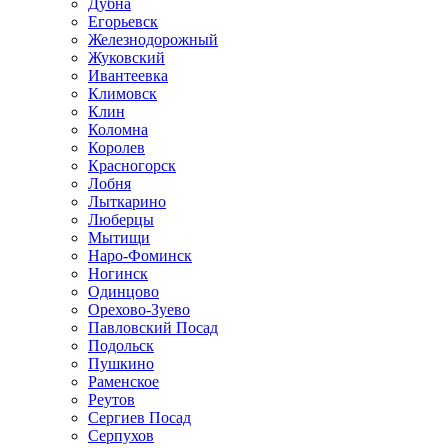
Дубна
Егорьевск
Железнодорожный
Жуковский
Ивантеевка
Климовск
Клин
Коломна
Королев
Красногорск
Лобня
Лыткарино
Люберцы
Мытищи
Наро-Фоминск
Ногинск
Одинцово
Орехово-Зуево
Павловский Посад
Подольск
Пушкино
Раменское
Реутов
Сергиев Посад
Серпухов