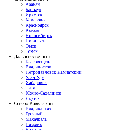
Абакан
Барнаул
Иркутск
Кемерово
Красноярск
Кызыл
Новосибирск
Норильск
Омск
Томск
Дальневосточный
Благовещенск
Владивосток
Петропавловск-Камчатский
Улан-Удэ
Хабаровск
Чита
Южно-Сахалинск
Якутск
Северо-Кавказский
Владикавказ
Грозный
Махачкала
Назрань
Нальчик