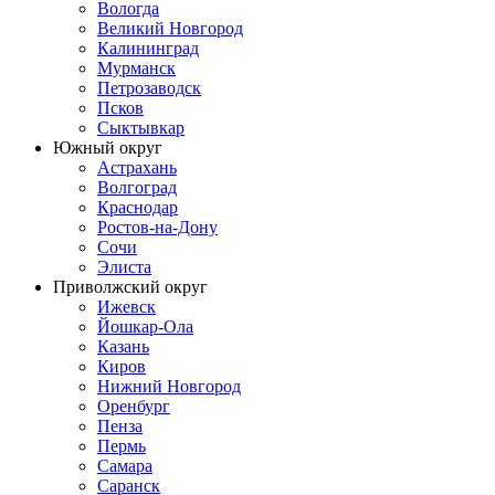
Вологда
Великий Новгород
Калининград
Мурманск
Петрозаводск
Псков
Сыктывкар
Южный округ
Астрахань
Волгоград
Краснодар
Ростов-на-Дону
Сочи
Элиста
Приволжский округ
Ижевск
Йошкар-Ола
Казань
Киров
Нижний Новгород
Оренбург
Пенза
Пермь
Самара
Саранск