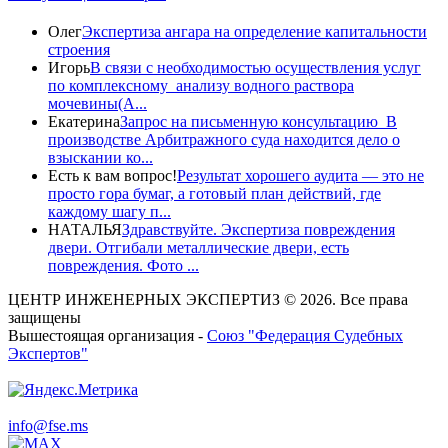
Олег
Экспертиза ангара на определение капитальности
строения
Игорь
В связи с необходимостью осуществления услуг
по комплексному анализу водного раствора
мочевины(A...
Екатерина
Запрос на письменную консультацию В
производстве Арбитражного суда находится дело о
взыскании ко...
Есть к вам вопрос!
Результат хорошего аудита — это не
просто гора бумаг, а готовый план действий, где
каждому шагу п...
НАТАЛЬЯ
Здравствуйте. Экспертиза повреждения
двери. Отгибали металлические двери, есть
повреждения. Фото ...
ЦЕНТР ИНЖЕНЕРНЫХ ЭКСПЕРТИЗ © 2026. Все права
защищены
Вышестоящая организация -
Союз "Федерация Судебных
Экспертов"
info@fse.ms