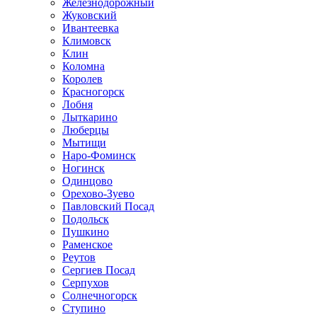
Железнодорожный
Жуковский
Ивантеевка
Климовск
Клин
Коломна
Королев
Красногорск
Лобня
Лыткарино
Люберцы
Мытищи
Наро-Фоминск
Ногинск
Одинцово
Орехово-Зуево
Павловский Посад
Подольск
Пушкино
Раменское
Реутов
Сергиев Посад
Серпухов
Солнечногорск
Ступино