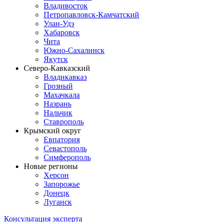
Владивосток
Петропавловск-Камчатский
Улан-Удэ
Хабаровск
Чита
Южно-Сахалинск
Якутск
Северо-Кавказский
Владикавказ
Грозный
Махачкала
Назрань
Нальчик
Ставрополь
Крымский округ
Евпатория
Севастополь
Симферополь
Новые регионы
Херсон
Запорожье
Донецк
Луганск
Консультация эксперта