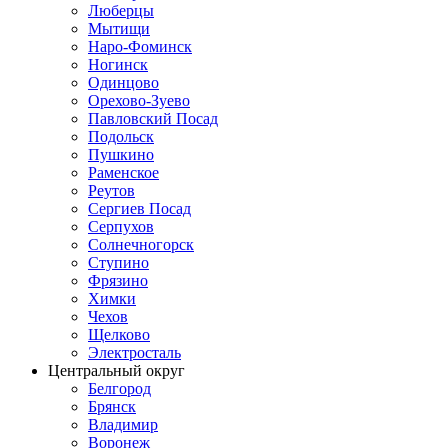
Люберцы
Мытищи
Наро-Фоминск
Ногинск
Одинцово
Орехово-Зуево
Павловский Посад
Подольск
Пушкино
Раменское
Реутов
Сергиев Посад
Серпухов
Солнечногорск
Ступино
Фрязино
Химки
Чехов
Щелково
Электросталь
Центральный округ
Белгород
Брянск
Владимир
Воронеж