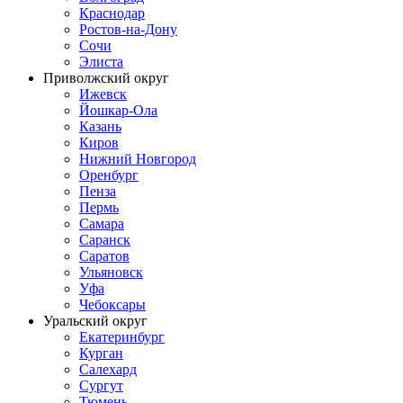
Краснодар
Ростов-на-Дону
Сочи
Элиста
Приволжский округ
Ижевск
Йошкар-Ола
Казань
Киров
Нижний Новгород
Оренбург
Пенза
Пермь
Самара
Саранск
Саратов
Ульяновск
Уфа
Чебоксары
Уральский округ
Екатеринбург
Курган
Салехард
Сургут
Тюмень