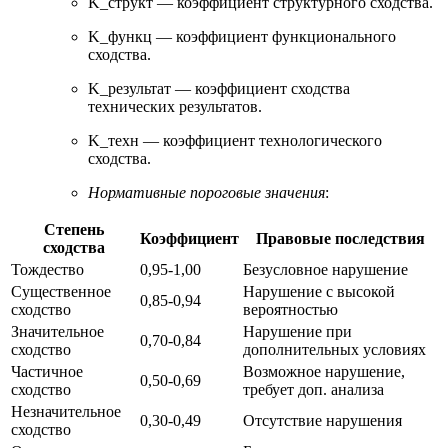
K_структ — коэффициент структурного сходства.
K_функц — коэффициент функционального
сходства.
K_результат — коэффициент сходства
технических результатов.
K_техн — коэффициент технологического
сходства.
Нормативные пороговые значения
:
Степень
Коэффициент
Правовые последствия
сходства
Тождество
0,95-1,00
Безусловное нарушение
Существенное
Нарушение с высокой
0,85-0,94
сходство
вероятностью
Значительное
Нарушение при
0,70-0,84
сходство
дополнительных условиях
Частичное
Возможное нарушение,
0,50-0,69
сходство
требует доп. анализа
Незначительное
0,30-0,49
Отсутствие нарушения
сходство