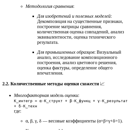
Методология сравнения
:
Для изобретений и полезных моделей
:
Декомпозиция на существенные признаки,
построение матрицы сравнения,
количественная оценка совпадений, анализ
эквивалентности, оценка технического
результата.
Для промышленных образцов
: Визуальный
анализ, исследование композиционного
построения, анализ цветового решения,
оценка фактуры, определение общего
впечатления.
2.2. Количественные методы оценки схожести
📈
Многофакторная модель оценки
:
K_интегр = α·K_структ + β·K_функц + γ·K_результат
+ δ·K_техн
где:
α, β, γ, δ — весовые коэффициенты (α+β+γ+δ=1).