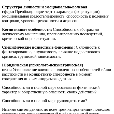
Структура личности и эмоционально-волевая
сфера:
Преобладающие черты характера (акцентуации),
эмоциональная зрелость/незрелость, способность к волевому
контролю, уровень тревожности и агрессии.
Когнитивные особенности:
Способность к абстрактно-
логическому мышлению, прогнозированию последствий,
критической оценке ситуации.
Специфические возрастные феномены:
Склонность к
фантазированию, внушаемость, влияние подросткового
кризиса, групповой зависимости.
Юридическая (психолого-психиатрическая)
цель:
Установление влияния выявленных особенностей и/или
расстройств на
конкретную способность
в момент
совершения инкриминируемого деяния:
Способность ли в полной мере осознавать фактический
характер и общественную опасность своих действий?
Способность ли в полной мере руководить ими?
Именно синтез данных по всем трем направлениям позволяет
эксперту дать суду развернутый и обоснованный ответ.