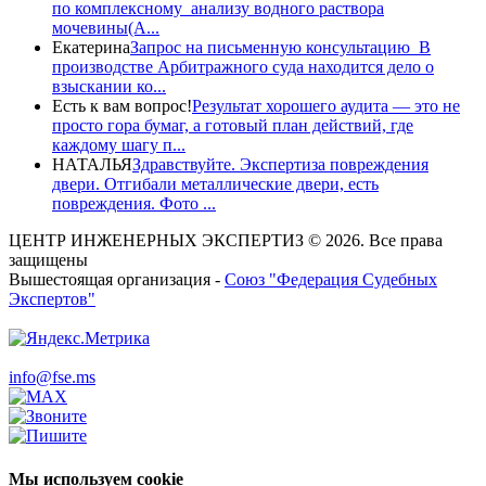
по комплексному анализу водного раствора
мочевины(A...
Екатерина
Запрос на письменную консультацию В
производстве Арбитражного суда находится дело о
взыскании ко...
Есть к вам вопрос!
Результат хорошего аудита — это не
просто гора бумаг, а готовый план действий, где
каждому шагу п...
НАТАЛЬЯ
Здравствуйте. Экспертиза повреждения
двери. Отгибали металлические двери, есть
повреждения. Фото ...
ЦЕНТР ИНЖЕНЕРНЫХ ЭКСПЕРТИЗ © 2026. Все права
защищены
Вышестоящая организация -
Союз "Федерация Судебных
Экспертов"
info@fse.ms
Мы используем cookie