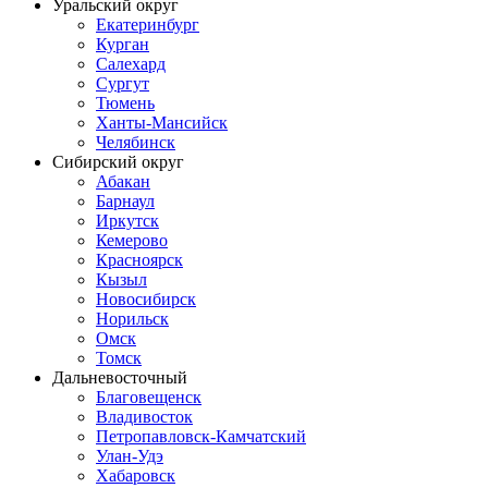
Уральский округ
Екатеринбург
Курган
Салехард
Сургут
Тюмень
Ханты-Мансийск
Челябинск
Сибирский округ
Абакан
Барнаул
Иркутск
Кемерово
Красноярск
Кызыл
Новосибирск
Норильск
Омск
Томск
Дальневосточный
Благовещенск
Владивосток
Петропавловск-Камчатский
Улан-Удэ
Хабаровск