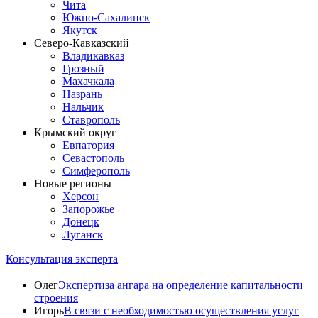
Чита
Южно-Сахалинск
Якутск
Северо-Кавказский
Владикавказ
Грозный
Махачкала
Назрань
Нальчик
Ставрополь
Крымский округ
Евпатория
Севастополь
Симферополь
Новые регионы
Херсон
Запорожье
Донецк
Луганск
Консультация эксперта
Олег
Экспертиза ангара на определение капитальности
строения
Игорь
В связи с необходимостью осуществления услуг