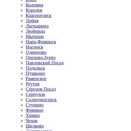
Коломна
Королев
Красногорск
Лобня
Лыткарино
Люберцы
Мытищи
Наро-Фоминск
Ногинск
Одинцово
Орехово-Зуево
Павловский Посад
Подольск
Пушкино
Раменское
Реутов
Сергиев Посад
Серпухов
Солнечногорск
Ступино
Фрязино
Химки
Чехов
Щелково