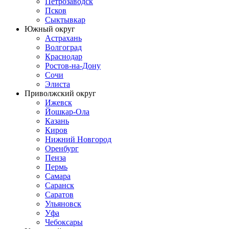
Петрозаводск
Псков
Сыктывкар
Южный округ
Астрахань
Волгоград
Краснодар
Ростов-на-Дону
Сочи
Элиста
Приволжский округ
Ижевск
Йошкар-Ола
Казань
Киров
Нижний Новгород
Оренбург
Пенза
Пермь
Самара
Саранск
Саратов
Ульяновск
Уфа
Чебоксары