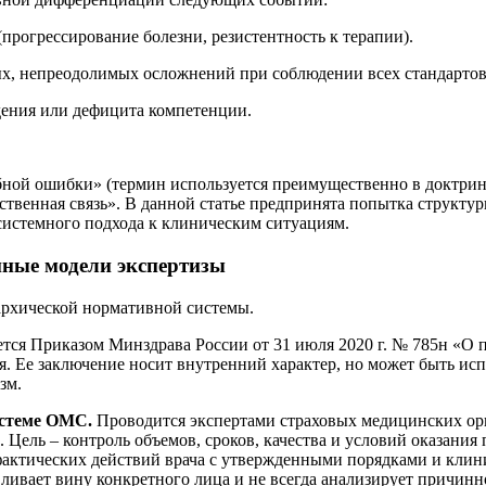
рогрессирование болезни, резистентность к терапии).
ых, непреодолимых осложнений при соблюдении всех стандарто
дения или дефицита компетенции.
бной ошибки» (термин используется преимущественно в доктрин
венная связь». В данной статье предпринята попытка структур
 системного подхода к клиническим ситуациям.
нные модели экспертизы
рархической нормативной системы.
тся Приказом Минздрава России от 31 июля 2020 г. № 785н «О п
ая. Ее заключение носит внутренний характер, но может быть ис
зм.
истеме ОМС.
Проводится экспертами страховых медицинских о
. Цель – контроль объемов, сроков, качества и условий оказани
актических действий врача с утвержденными порядками и клини
ивает вину конкретного лица и не всегда анализирует причинно