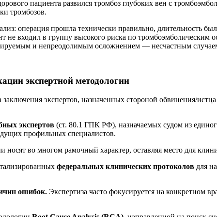
орового пациента развился тромбоз глубоких вен с тромбоэмбо
ки тромбозов.
лиз: операция прошла технически правильно, длительность был
т не входил в группу высокого риска по тромбоэмболическим 
озируемым и непреодолимым осложнением — несчастным случае
кации экспертной методологии
а заключения экспертов, назначенных стороной обвинения/истц
бных экспертов
(ст. 80.1 ГПК РФ), назначаемых судом из единог
едущих профильных специалистов.
 носят во многом рамочный характер, оставляя место для клин
етализированных
федеральных клинических протоколов
для на
ичин ошибок.
Экспертиза часто фокусируется на конкретном вр
тодологии
Root Cause Analysis (RCA)
, направленной на поиск си