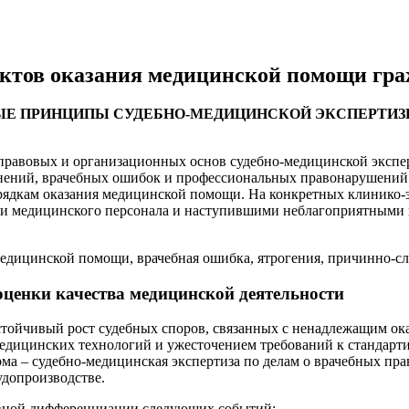
ектов оказания медицинской помощи гр
ЫЕ ПРИНЦИПЫ СУДЕБНО-МЕДИЦИНСКОЙ ЭКСПЕРТИЗ
правовых и организационных основ судебно-медицинской экспе
нений, врачебных ошибок и профессиональных правонарушений.
ядкам оказания медицинской помощи. На конкретных клинико-
ями медицинского персонала и наступившими неблагоприятными
медицинской помощи, врачебная ошибка, ятрогения, причинно-сл
оценки качества медицинской деятельности
тойчивый рост судебных споров, связанных с ненадлежащим ок
дицинских технологий и ужесточением требований к стандарти
ма – судебно-медицинская экспертиза по делам о врачебных пр
удопроизводстве.
ивной дифференциации следующих событий: