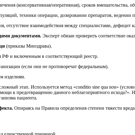
чения (консервативная/оперативная), сроков вмешательства, о
ляций, техники операции, дозировании препаратов, ведении п
я, отсутствие взаимодействия между специалистами, дефицит к
щими документами.
Эксперт обязан проверить соответствие ок
щи
(приказы Минздрава).
 РФ и включенным в соответствующий реестр.
анизации (если они не противоречат федеральным).
м изделиям.
ожный этап. Используется метод «conditio sine qua non» (услови
мощи к предотвращению данного неблагоприятного исхода?». Н
ганизма пациента.
фекта.
Опираясь на Правила определения степени тяжести вреда
ыл единственной причиной.