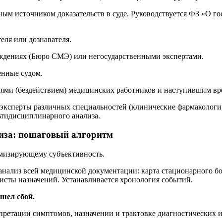
ым источником доказательств в суде. Руководствуется ФЗ «О го
еля или дознавателя.
еждениях (Бюро СМЭ) или негосударственными экспертами.
енные судом.
ями (бездействием) медицинских работников и наступившим вр
эксперты различных специальностей (клинические фармакологи
ьтидисциплинарного анализа.
лиза: пошаговый алгоритм
имизирующему субъективность.
нализ всей медицинской документации: карта стационарного бо
исты назначений. Устанавливается хронология событий.
ошел сбой.
претации симптомов, назначении и трактовке диагностических и