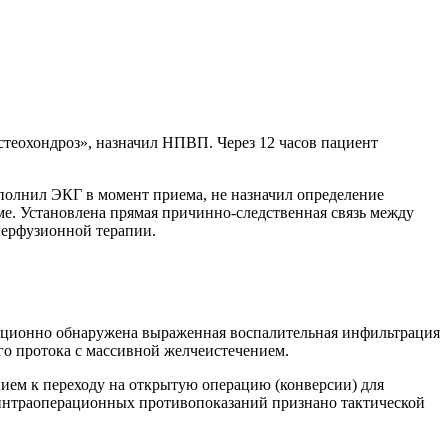
стеохондроз», назначил НПВП. Через 12 часов пациент
ыполнил ЭКГ в момент приема, не назначил определение
е. Установлена прямая причинно-следственная связь между
перфузионной терапии.
рационно обнаружена выраженная воспалительная инфильтрация
о протока с массивной желчеистечением.
ием к переходу на открытую операцию (конверсии) для
 интраоперационных противопоказаний признано тактической