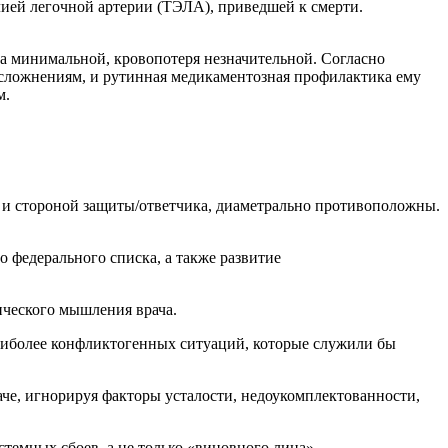
лией легочной артерии (ТЭЛА), приведшей к смерти.
а минимальной, кровопотеря незначительной. Согласно
осложнениям, и рутинная медикаментозная профилактика ему
м.
а и стороной защиты/ответчика, диаметрально противоположны.
о федерального списка, а также развитие
ического мышления врача.
иболее конфликтогенных ситуаций, которые служили бы
аче, игнорируя факторы усталости, недоукомплектованности,
стемных сбоев, а не только «виновного лица».