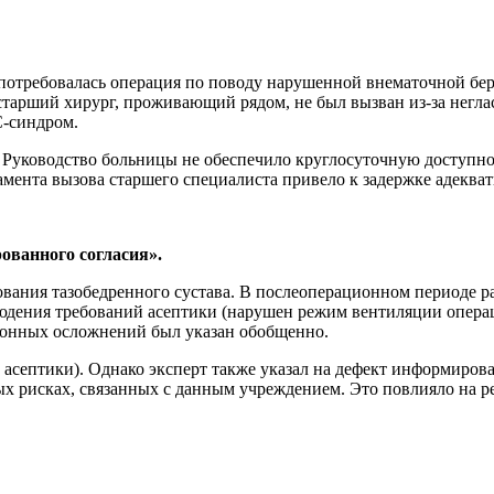
потребовалась операция по поводу нарушенной внематочной бе
старший хирург, проживающий рядом, не был вызван из-за негла
С-синдром.
Руководство больницы не обеспечило круглосуточную доступн
мента вызова старшего специалиста привело к задержке адекват
ованного согласия».
ания тазобедренного сустава. В послеоперационном периоде р
блюдения требований асептики (нарушен режим вентиляции опера
ионных осложнений был указан обобщенно.
асептики). Однако эксперт также указал на дефект информиров
 рисках, связанных с данным учреждением. Это повлияло на ре