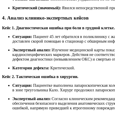
Критический (значимый):
Явился непосредственной при
4. Анализ клинико-экспертных кейсов
Кейс 1. Диагностическая ошибка при боли в грудной клетке.
Ситуация:
Пациент 45 лет обратился в поликлинику с жа
доставлен скорой помощью в стационар с обширным инфа
Экспертный анализ:
Изучение медицинской карты показа
кардиоспецифических маркеров. Действия не соответств
дефектом диагностики (невыявлением ОКС) и смертью от
Категория дефекта:
Критический.
Кейс 2. Тактическая ошибка в хирургии.
Ситуация:
Пациентке выполнена лапароскопическая хол
в зоне треугольника Кало. Хирург продолжил лапароско
Экспертный анализ:
Согласно клиническим рекомендаци
обеспечения безопасного выделения анатомических стру
ошибкой, напрямую приведшей к ятрогенному поврежде