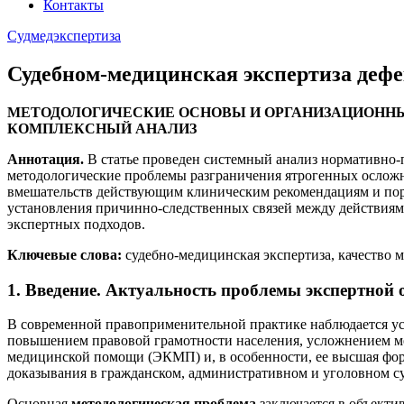
Контакты
Судмедэкспертиза
Судебном-медицинская экспертиза деф
МЕТОДОЛОГИЧЕСКИЕ ОСНОВЫ И ОРГАНИЗАЦИОНН
КОМПЛЕКСНЫЙ АНАЛИЗ
Аннотация.
В статье проведен системный анализ нормативно-
методологические проблемы разграничения ятрогенных ослож
вмешательств действующим клиническим рекомендациям и пор
установления причинно-следственных связей между действи
экспертных подходов.
Ключевые слова:
судебно-медицинская экспертиза, качество 
1. Введение. Актуальность проблемы экспертной 
В современной правоприменительной практике наблюдается ус
повышением правовой грамотности населения, усложнением ме
медицинской помощи (ЭКМП) и, в особенности, ее высшая фор
доказывания в гражданском, административном и уголовном с
Основная
методологическая проблема
заключается в объект