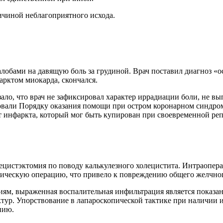
чиной неблагоприятного исхода.
лобами на давящую боль за грудиной. Врач поставил диагноз «о
рктом миокарда, скончался.
ло, что врач не зафиксировал характер иррадиации боли, не в
овали Порядку оказания помощи при остром коронарном синдром
 инфаркта, который мог быть купирован при своевременной ре
ецистэктомия по поводу калькулезного холецистита. Интраопе
пическую операцию, что привело к повреждению общего желчног
ям, выраженная воспалительная инфильтрация является показан
ктур. Упорствование в лапароскопической тактике при наличии
нию.