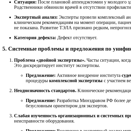
Ситуация:
После плановой аппендэктомии у молодого зд
Родственники обвинили врачей в отсутствии профилакти
Экспертный анализ:
Эксперты провели комплексный ана
клиническим рекомендациям на момент операции, пациен
не показана. Развитие ТЭЛА признано редким, непрогн
Категория дефекта:
Дефект отсутствует.
5. Системные проблемы и предложения по унифи
Проблема «двойной экспертизы».
Часты ситуации, когд
Это дискредитирует институт экспертизы.
Предложение:
Активное внедрение института
суде
процедуры
комплексной экспертизы
с участием в
Неоднозначность стандартов.
Клинические рекомендации
Предложение:
Разработка Минздравом РФ более д
безусловным ориентиром для экспертов.
Слабая изученность организационных и системных пр
неисправности оборудования.
Предложение:
Внедрение в экспертный анализ ме