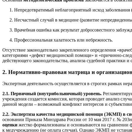
Непредотвратимый неблагоприятный исход заболевания (п
Несчастный случай в медицине (развитие непредвиденн
Врачебная ошибка как результат добросовестного заблуж
Профессиональная халатность или небрежность.
Отсутствие законодательно закрепленного определения «враче
категориями «дефект медицинской помощи» и «причинно-следст
действующего законодательства, анализа судебной практики и
2. Нормативно-правовая матрица и организацио
Экспертная деятельность осуществляется в строгих рамках ие
2.1. Первичный (внутрибольничный) уровень.
Регламентируе
учреждения создается комиссия, которая проводит анализ случ
данной модели – возможный конфликт интересов и субъективи
2.2. Экспертиза качества медицинской помощи (ЭКМП) в с
основании Приказа Минздрава России от 10 мая 2017 г. № 203н
оценки
жестко формализованы и основываются на сравнении ф
к медучреждению (не оплата случая). Однако ЭКМП не устанавл