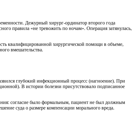
ременности. Дежурный хирург-ординатор второго года
сного правила «не тревожить по ночам». Операция затянулась,
ость квалифицированной хирургической помощи в объеме,
ного вмешательства.
азвился глубокий инфекционный процесс (нагноение). При
ционной). В истории болезни присутствовало подписанное
ания: согласие было формальным, пациент не был должным
шение суда о размере компенсации морального вреда.