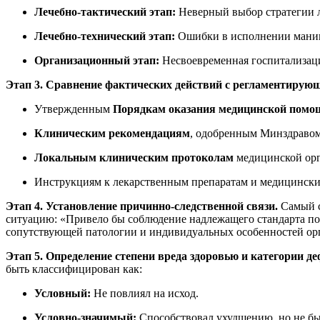
Лечебно-тактический этап:
Неверный выбор стратегии ле
Лечебно-технический этап:
Ошибки в исполнении манипу
Организационный этап:
Несвоевременная госпитализаци
Этап 3. Сравнение фактических действий с регламентирую
Утвержденным
Порядкам оказания медицинской помо
Клиническим рекомендациям
, одобренным Минздравом
Локальным клиническим протоколам
медицинской орг
Инструкциям к лекарственным препаратам и медицински
Этап 4. Установление причинно-следственной связи.
Самый сл
ситуацию: «Привело бы соблюдение надлежащего стандарта по
сопутствующей патологии и индивидуальных особенностей ор
Этап 5. Определение степени вреда здоровью и категории де
быть классифицирован как:
Условный:
Не повлиял на исход.
Условно-значимый:
Способствовал ухудшению, но не б