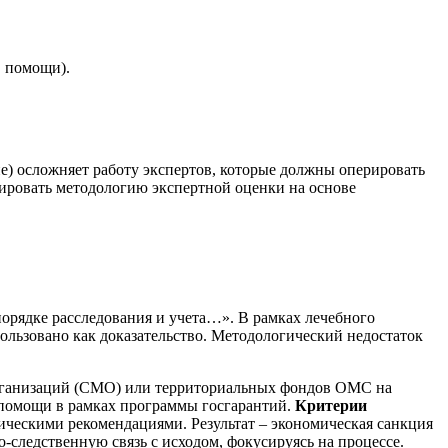
в помощи).
е) осложняет работу экспертов, которые должны оперировать
ировать методологию экспертной оценки на основе
орядке расследования и учета…». В рамках лечебного
пользовано как доказательство. Методологический недостаток
рганизаций (СМО) или территориальных фондов ОМС на
я помощи в рамках программы госгарантий.
Критерии
ческими рекомендациями. Результат – экономическая санкция
-следственную связь с исходом, фокусируясь на процессе.