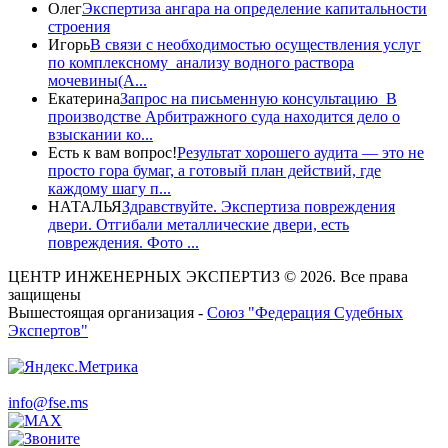
Олег
Экспертиза ангара на определение капитальности
строения
Игорь
В связи с необходимостью осуществления услуг
по комплексному анализу водного раствора
мочевины(A...
Екатерина
Запрос на письменную консультацию В
производстве Арбитражного суда находится дело о
взыскании ко...
Есть к вам вопрос!
Результат хорошего аудита — это не
просто гора бумаг, а готовый план действий, где
каждому шагу п...
НАТАЛЬЯ
Здравствуйте. Экспертиза повреждения
двери. Отгибали металлические двери, есть
повреждения. Фото ...
ЦЕНТР ИНЖЕНЕРНЫХ ЭКСПЕРТИЗ © 2026. Все права
защищены
Вышестоящая организация -
Союз "Федерация Судебных
Экспертов"
info@fse.ms