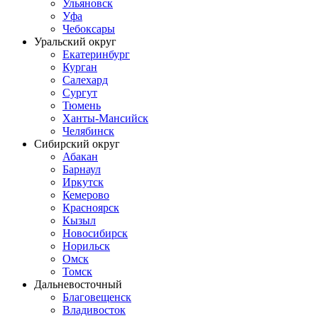
Ульяновск
Уфа
Чебоксары
Уральский округ
Екатеринбург
Курган
Салехард
Сургут
Тюмень
Ханты-Мансийск
Челябинск
Сибирский округ
Абакан
Барнаул
Иркутск
Кемерово
Красноярск
Кызыл
Новосибирск
Норильск
Омск
Томск
Дальневосточный
Благовещенск
Владивосток