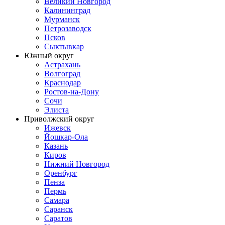
Великий Новгород
Калининград
Мурманск
Петрозаводск
Псков
Сыктывкар
Южный округ
Астрахань
Волгоград
Краснодар
Ростов-на-Дону
Сочи
Элиста
Приволжский округ
Ижевск
Йошкар-Ола
Казань
Киров
Нижний Новгород
Оренбург
Пенза
Пермь
Самара
Саранск
Саратов