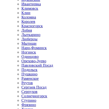
Ивантеевка
Климовск
Клин
Коломна
Королев
Красногорск
Лобня
Лыткарино
Люберцы
Мытищи
Наро-Фоминск
Ногинск
Одинцово
Орехово-Зуево
Павловский Посад
Подольск
Пушкино
Раменское
Реутов
Сергиев Посад
Серпухов
Солнечногорск
Ступино
Фрязино