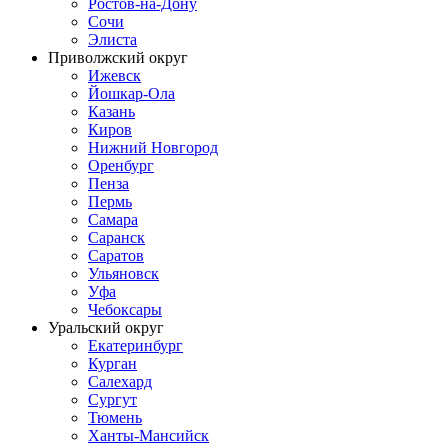
Ростов-на-Дону
Сочи
Элиста
Приволжский округ
Ижевск
Йошкар-Ола
Казань
Киров
Нижний Новгород
Оренбург
Пенза
Пермь
Самара
Саранск
Саратов
Ульяновск
Уфа
Чебоксары
Уральский округ
Екатеринбург
Курган
Салехард
Сургут
Тюмень
Ханты-Мансийск