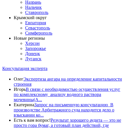
Назрань
Нальчик
Ставрополь
Крымский округ
Евпатория
Севастополь
Симферополь
Новые регионы
Херсон
Запорожье
Донецк
Луганск
Консультация эксперта
Олег
Экспертиза ангара на определение капитальности
строения
Игорь
В связи с необходимостью осуществления услуг
по комплексному анализу водного раствора
мочевины(A...
Екатерина
Запрос на письменную консультацию В
производстве Арбитражного суда находится дело о
взыскании ко...
Есть к вам вопрос!
Результат хорошего аудита — это не
просто гора бумаг, а готовый план действий, где