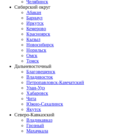
Челябинск
Сибирский округ
Абакан
Барнаул
Иркутск
Кемерово
Красноярск
Кызыл
Новосибирск
Норильск
Омск
Томск
Дальневосточный
Благовещенск
Владивосток
Петропавловск-Камчатский
Улан-Удэ
Хабаровск
Чита
Южно-Сахалинск
Якутск
Северо-Кавказский
Владикавказ
Грозный
Махачкала