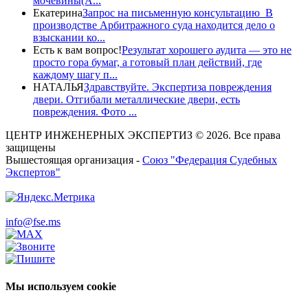
мочевины(A...
Екатерина
Запрос на письменную консультацию В
производстве Арбитражного суда находится дело о
взыскании ко...
Есть к вам вопрос!
Результат хорошего аудита — это не
просто гора бумаг, а готовый план действий, где
каждому шагу п...
НАТАЛЬЯ
Здравствуйте. Экспертиза повреждения
двери. Отгибали металлические двери, есть
повреждения. Фото ...
ЦЕНТР ИНЖЕНЕРНЫХ ЭКСПЕРТИЗ © 2026. Все права
защищены
Вышестоящая организация -
Союз "Федерация Судебных
Экспертов"
info@fse.ms
Мы используем cookie