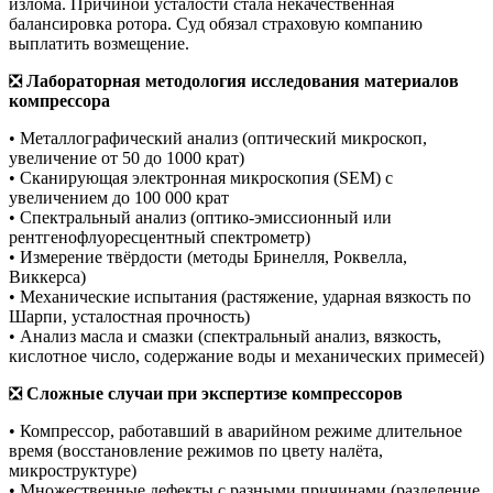
излома. Причиной усталости стала некачественная
балансировка ротора. Суд обязал страховую компанию
выплатить возмещение.
❎
Лабораторная методология исследования материалов
компрессора
• Металлографический анализ (оптический микроскоп,
увеличение от 50 до 1000 крат)
• Сканирующая электронная микроскопия (SEM) с
увеличением до 100 000 крат
• Спектральный анализ (оптико-эмиссионный или
рентгенофлуоресцентный спектрометр)
• Измерение твёрдости (методы Бринелля, Роквелла,
Виккерса)
• Механические испытания (растяжение, ударная вязкость по
Шарпи, усталостная прочность)
• Анализ масла и смазки (спектральный анализ, вязкость,
кислотное число, содержание воды и механических примесей)
❎
Сложные случаи при экспертизе компрессоров
• Компрессор, работавший в аварийном режиме длительное
время (восстановление режимов по цвету налёта,
микроструктуре)
• Множественные дефекты с разными причинами (разделение