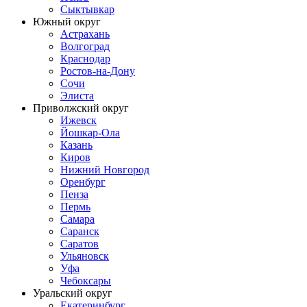
Сыктывкар
Южный округ
Астрахань
Волгоград
Краснодар
Ростов-на-Дону
Сочи
Элиста
Приволжский округ
Ижевск
Йошкар-Ола
Казань
Киров
Нижний Новгород
Оренбург
Пенза
Пермь
Самара
Саранск
Саратов
Ульяновск
Уфа
Чебоксары
Уральский округ
Екатеринбург