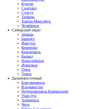
Курган
Салехард
Сургут
Тюмень
Ханты-Мансийск
Челябинск
Сибирский округ
Абакан
Барнаул
Иркутск
Кемерово
Красноярск
Кызыл
Новосибирск
Норильск
Омск
Томск
Дальневосточный
Благовещенск
Владивосток
Петропавловск-Камчатский
Улан-Удэ
Хабаровск
Чита
Южно-Сахалинск