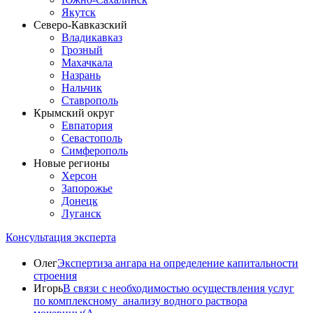
Якутск
Северо-Кавказский
Владикавказ
Грозный
Махачкала
Назрань
Нальчик
Ставрополь
Крымский округ
Евпатория
Севастополь
Симферополь
Новые регионы
Херсон
Запорожье
Донецк
Луганск
Консультация эксперта
Олег
Экспертиза ангара на определение капитальности
строения
Игорь
В связи с необходимостью осуществления услуг
по комплексному анализу водного раствора