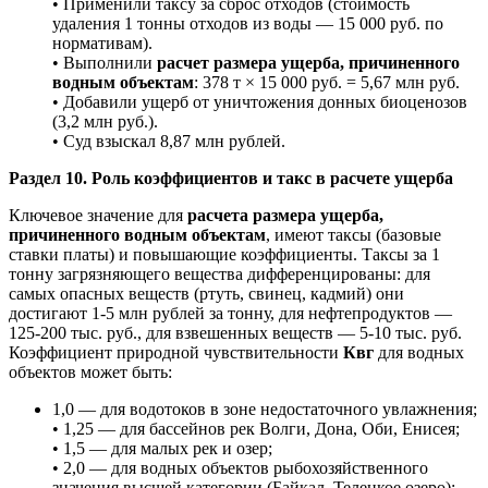
• Применили таксу за сброс отходов (стоимость
удаления 1 тонны отходов из воды — 15 000 руб. по
нормативам).
• Выполнили
расчет размера ущерба, причиненного
водным объектам
: 378 т × 15 000 руб. = 5,67 млн руб.
• Добавили ущерб от уничтожения донных биоценозов
(3,2 млн руб.).
• Суд взыскал 8,87 млн рублей.
Раздел 10. Роль коэффициентов и такс в расчете ущерба
Ключевое значение для
расчета размера ущерба,
причиненного водным объектам
, имеют таксы (базовые
ставки платы) и повышающие коэффициенты. Таксы за 1
тонну загрязняющего вещества дифференцированы: для
самых опасных веществ (ртуть, свинец, кадмий) они
достигают 1-5 млн рублей за тонну, для нефтепродуктов —
125-200 тыс. руб., для взвешенных веществ — 5-10 тыс. руб.
Коэффициент природной чувствительности
Квг
для водных
объектов может быть:
1,0 — для водотоков в зоне недостаточного увлажнения;
• 1,25 — для бассейнов рек Волги, Дона, Оби, Енисея;
• 1,5 — для малых рек и озер;
• 2,0 — для водных объектов рыбохозяйственного
значения высшей категории (Байкал, Телецкое озеро);