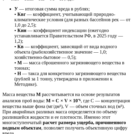
У
— итоговая сумма вреда в рублях;
•
Квг
— коэффициент, учитывающий природно-
климатические условия (для разных бассейнов рек — от
1,0 до 2,5);
•
Кин
— коэффициент индексации (ежегодно
устанавливается Правительством РФ, в 2025 году —
1,2);
•
Кв
— коэффициент, зависящий от вида водного
объекта (рыбохозяйственное значение — 1,0;
хозяйственно-бытовое — 0,5);
•
М
— масса сброшенного загрязняющего вещества в
тоннах;
•
Н
— такса для конкретного загрязняющего вещества
(рублей за 1 тонну, утверждена в приложении к
Методике).
Масса вещества
М
рассчитывается на основе результатов
анализов проб воды:
М = С × V × 10⁻⁶
, где С — концентрация
вещества выше фона (мг/дм³), V — объем сточных вод (м³).
При аварийных разливах масса определяется по объему
разлившейся жидкости и ее плотности. Именно этот
многоступенчатый
расчет размера ущерба, причиненного
водным объектам
, позволяет получить объективную цифру
вреда.