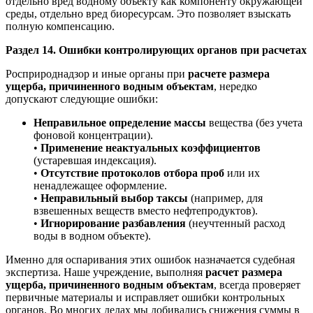
отдельно вред водному объекту как компоненту окружающей
среды, отдельно вред биоресурсам. Это позволяет взыскать
полную компенсацию.
Раздел 14. Ошибки контролирующих органов при расчетах
Росприроднадзор и иные органы при
расчете размера
ущерба, причиненного водным объектам
, нередко
допускают следующие ошибки:
Неправильное определение массы
вещества (без учета
фоновой концентрации).
•
Применение неактуальных коэффициентов
(устаревшая индексация).
•
Отсутствие протоколов отбора проб
или их
ненадлежащее оформление.
•
Неправильный выбор таксы
(например, для
взвешенных веществ вместо нефтепродуктов).
•
Игнорирование разбавления
(неучтенный расход
воды в водном объекте).
Именно для оспаривания этих ошибок назначается судебная
экспертиза. Наше учреждение, выполняя
расчет размера
ущерба, причиненного водным объектам
, всегда проверяет
первичные материалы и исправляет ошибки контрольных
органов. Во многих делах мы добивались снижения суммы в