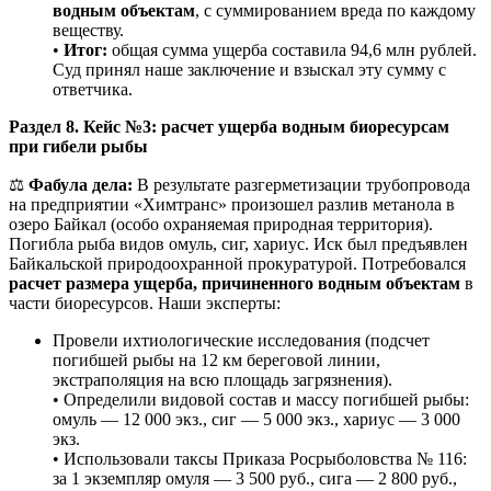
водным объектам
, с суммированием вреда по каждому
веществу.
•
Итог:
общая сумма ущерба составила 94,6 млн рублей.
Суд принял наше заключение и взыскал эту сумму с
ответчика.
Раздел 8. Кейс №3: расчет ущерба водным биоресурсам
при гибели рыбы
⚖️
Фабула дела:
В результате разгерметизации трубопровода
на предприятии «Химтранс» произошел разлив метанола в
озеро Байкал (особо охраняемая природная территория).
Погибла рыба видов омуль, сиг, хариус. Иск был предъявлен
Байкальской природоохранной прокуратурой. Потребовался
расчет размера ущерба, причиненного водным объектам
в
части биоресурсов. Наши эксперты:
Провели ихтиологические исследования (подсчет
погибшей рыбы на 12 км береговой линии,
экстраполяция на всю площадь загрязнения).
• Определили видовой состав и массу погибшей рыбы:
омуль — 12 000 экз., сиг — 5 000 экз., хариус — 3 000
экз.
• Использовали таксы Приказа Росрыболовства № 116:
за 1 экземпляр омуля — 3 500 руб., сига — 2 800 руб.,