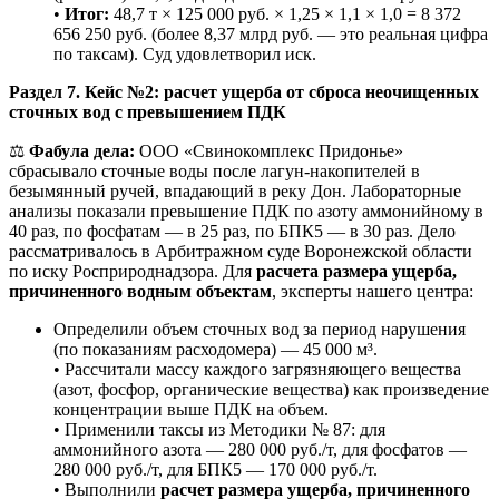
•
Итог:
48,7 т × 125 000 руб. × 1,25 × 1,1 × 1,0 = 8 372
656 250 руб. (более 8,37 млрд руб. — это реальная цифра
по таксам). Суд удовлетворил иск.
Раздел 7. Кейс №2: расчет ущерба от сброса неочищенных
сточных вод с превышением ПДК
⚖️
Фабула дела:
ООО «Свинокомплекс Придонье»
сбрасывало сточные воды после лагун-накопителей в
безымянный ручей, впадающий в реку Дон. Лабораторные
анализы показали превышение ПДК по азоту аммонийному в
40 раз, по фосфатам — в 25 раз, по БПК5 — в 30 раз. Дело
рассматривалось в Арбитражном суде Воронежской области
по иску Росприроднадзора. Для
расчета размера ущерба,
причиненного водным объектам
, эксперты нашего центра:
Определили объем сточных вод за период нарушения
(по показаниям расходомера) — 45 000 м³.
• Рассчитали массу каждого загрязняющего вещества
(азот, фосфор, органические вещества) как произведение
концентрации выше ПДК на объем.
• Применили таксы из Методики № 87: для
аммонийного азота — 280 000 руб./т, для фосфатов —
280 000 руб./т, для БПК5 — 170 000 руб./т.
• Выполнили
расчет размера ущерба, причиненного