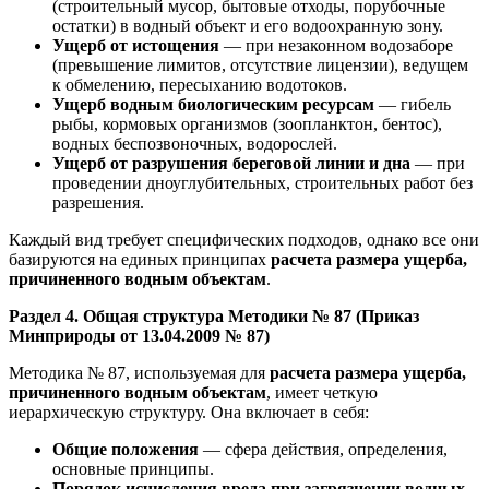
(строительный мусор, бытовые отходы, порубочные
остатки) в водный объект и его водоохранную зону.
Ущерб от истощения
— при незаконном водозаборе
(превышение лимитов, отсутствие лицензии), ведущем
к обмелению, пересыханию водотоков.
Ущерб водным биологическим ресурсам
— гибель
рыбы, кормовых организмов (зоопланктон, бентос),
водных беспозвоночных, водорослей.
Ущерб от разрушения береговой линии и дна
— при
проведении дноуглубительных, строительных работ без
разрешения.
Каждый вид требует специфических подходов, однако все они
базируются на единых принципах
расчета размера ущерба,
причиненного водным объектам
.
Раздел 4. Общая структура Методики № 87 (Приказ
Минприроды от 13.04.2009 № 87)
Методика № 87, используемая для
расчета размера ущерба,
причиненного водным объектам
, имеет четкую
иерархическую структуру. Она включает в себя:
Общие положения
— сфера действия, определения,
основные принципы.
Порядок исчисления вреда при загрязнении водных