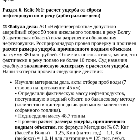
Раздел 6. Кейс №1: расчет ущерба от сброса
нефтепродуктов в реку (арбитражное дело)
⚖️
Фабула дела:
АО «Нефтепереработка» допустило
аварийный сброс 50 тонн дизельного топлива в реку Волгу
(Саратовская область) из-за разрушения обвалования
нефтеловушки. Росприроднадзор провел проверку и произвел
расчет размера ущерба, причиненного водным объектам
,
на сумму 380 млн рублей. Ответчик не согласился, заявив, что
фактически в реку попало не более 10 тонн. Суд назначил
судебную
экологическую экспертизу с расчетом ущерба
.
Наши эксперты провели следующие действия:
Изучили материалы дела, акты отбора проб воды (7
створов на протяжении 45 км).
• Определили фактическую массу нефтепродуктов,
поступившую в водный объект, по балансовому методу
(количество в цистерне до аварии минус количество
собранного топлива).
• Подтвердили массу 48,7 тонны.
• Провели
расчет размера ущерба, причиненного
водным объектам
, по формуле Методики № 87: Квг
(бассейн Волги) = 1,25, Кин (на тот год) = 1,1, Кв
(рыбохоз) = 1,0, Н для дизтоплива = 125 тыс. руб./т.