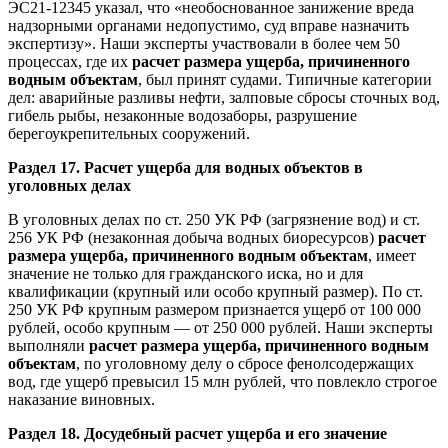
ЭС21-12345 указал, что «необоснованное занижение вреда
надзорными органами недопустимо, суд вправе назначить
экспертизу». Наши эксперты участвовали в более чем 50
процессах, где их
расчет размера ущерба, причиненного
водным объектам
, был принят судами. Типичные категории
дел: аварийные разливы нефти, залповые сбросы сточных вод,
гибель рыбы, незаконные водозаборы, разрушение
берегоукрепительных сооружений.
Раздел 17. Расчет ущерба для водных объектов в
уголовных делах
В уголовных делах по ст. 250 УК РФ (загрязнение вод) и ст.
256 УК РФ (незаконная добыча водных биоресурсов)
расчет
размера ущерба, причиненного водным объектам
, имеет
значение не только для гражданского иска, но и для
квалификации (крупный или особо крупный размер). По ст.
250 УК РФ крупным размером признается ущерб от 100 000
рублей, особо крупным — от 250 000 рублей. Наши эксперты
выполняли
расчет размера ущерба, причиненного водным
объектам
, по уголовному делу о сбросе фенолсодержащих
вод, где ущерб превысил 15 млн рублей, что повлекло строгое
наказание виновных.
Раздел 18. Досудебный расчет ущерба и его значение