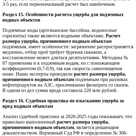
3-5 раз, если первоначальный расчет был ошибочным.
Раздел 15. Особенности расчета ущерба для подземных
водных объектов
Подземные воды (артезианские бассейны, водоносные
горизонты) также являются водными объектами.
Расчет
размера ущерба, причиненного водным объектам
подземным, имеет особенности: загрязнение распространяется
медленно, отбор проб требует бурения скважин, а
восстановление может длиться десятилетиями. Методика №
87 применима и к подземным водам, но с понижающим
коэффициентом (0,7-0,9), так как скорость самоочищения
ниже. Наши эксперты проводили
расчет размера ущерба,
причиненного водным объектам
подземным при разливах
нефтепродуктов на АЗС, просачивании фильтрата со свалок.
В одном из дел сумма вреда составила 220 млн рублей.
Раздел 16. Судебная практика по взысканию ущерба за
вред водным объектам
Анализ судебной практики за 2020-2025 годы показывает, что
правильно выполненный
расчет размера ущерба,
причиненного водным объектам
, является решающим
доказательством. Верховный Суд РФ в определении № 306-