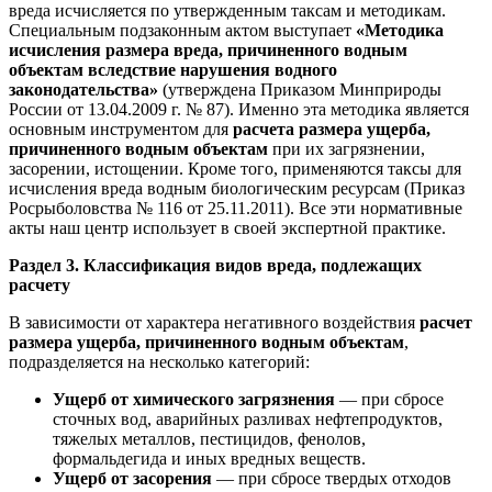
вреда исчисляется по утвержденным таксам и методикам.
Специальным подзаконным актом выступает
«Методика
исчисления размера вреда, причиненного водным
объектам вследствие нарушения водного
законодательства»
(утверждена Приказом Минприроды
России от 13.04.2009 г. № 87). Именно эта методика является
основным инструментом для
расчета размера ущерба,
причиненного водным объектам
при их загрязнении,
засорении, истощении. Кроме того, применяются таксы для
исчисления вреда водным биологическим ресурсам (Приказ
Росрыболовства № 116 от 25.11.2011). Все эти нормативные
акты наш центр использует в своей экспертной практике.
Раздел 3. Классификация видов вреда, подлежащих
расчету
В зависимости от характера негативного воздействия
расчет
размера ущерба, причиненного водным объектам
,
подразделяется на несколько категорий:
Ущерб от химического загрязнения
— при сбросе
сточных вод, аварийных разливах нефтепродуктов,
тяжелых металлов, пестицидов, фенолов,
формальдегида и иных вредных веществ.
Ущерб от засорения
— при сбросе твердых отходов