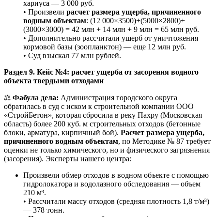
хариуса — 3 000 руб.
• Произвели
расчет размера ущерба, причиненного
водным объектам
: (12 000×3500)+(5000×2800)+
(3000×3000) = 42 млн + 14 млн + 9 млн = 65 млн руб.
• Дополнительно рассчитали ущерб от уничтожения
кормовой базы (зоопланктон) — еще 12 млн руб.
• Суд взыскал 77 млн рублей.
Раздел 9. Кейс №4: расчет ущерба от засорения водного
объекта твердыми отходами
⚖️
Фабула дела:
Администрация городского округа
обратилась в суд с иском к строительной компании ООО
«СтройБетон», которая сбросила в реку Пахру (Московская
область) более 200 куб. м строительных отходов (бетонные
блоки, арматура, кирпичный бой).
Расчет размера ущерба,
причиненного водным объектам
, по Методике № 87 требует
оценки не только химического, но и физического загрязнения
(засорения). Эксперты нашего центра:
Произвели обмер отходов в водном объекте с помощью
гидролокатора и водолазного обследования — объем
210 м³.
• Рассчитали массу отходов (средняя плотность 1,8 т/м³)
— 378 тонн.