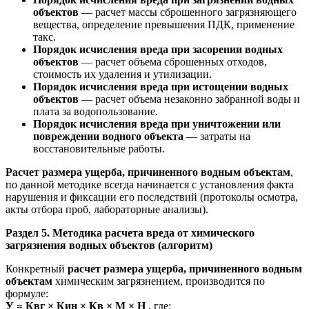
объектов
— расчет массы сброшенного загрязняющего
вещества, определение превышения ПДК, применение
такс.
Порядок исчисления вреда при засорении водных
объектов
— расчет объема сброшенных отходов,
стоимость их удаления и утилизации.
Порядок исчисления вреда при истощении водных
объектов
— расчет объема незаконно забранной воды и
плата за водопользование.
Порядок исчисления вреда при уничтожении или
повреждении водного объекта
— затраты на
восстановительные работы.
Расчет размера ущерба, причиненного водным объектам
,
по данной методике всегда начинается с установления факта
нарушения и фиксации его последствий (протоколы осмотра,
акты отбора проб, лабораторные анализы).
Раздел 5. Методика расчета вреда от химического
загрязнения водных объектов (алгоритм)
Конкретный
расчет размера ущерба, причиненного водным
объектам
химическим загрязнением, производится по
формуле:
У = Квг × Кин × Кв × М × Н
, где: