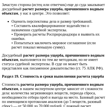
Зачастую сторона (истец или ответчик) еще до суда заказывает
досудебный
расчет размера ущерба, причиненного водным
объектам
, у нас в центре. Это позволяет:
Оценить перспективы дела и размер требований.
• Составить квалифицированное ходатайство о
назначении судебной экспертизы.
• Проверить расчеты Росприроднадзора и выявить их
ошибки.
• Попытаться заключить мировое соглашение (если
расчет показал меньшую сумму).
Досудебный
расчет размера ущерба, причиненного водным
объектам
, выполняется по тем же методикам, но не имеет
статуса судебной экспертизы. В суде он может быть
представлен как письменное доказательство (ст. 75 АПК РФ).
Раздел 19. Стоимость и сроки выполнения расчета ущерба
Стоимость
расчета размера ущерба, причиненного водным
объектам
, в нашем экспертном центре зависит от сложности
дела: количества загрязняющих веществ, периода сброса,
необходимости отбора проб и выезда на место. Базовый расчет
по имеющимся протоколам анализов (до 5 веществ, разовый
сброс) — от 50 000 до 70 000 рублей. Сложный расчет