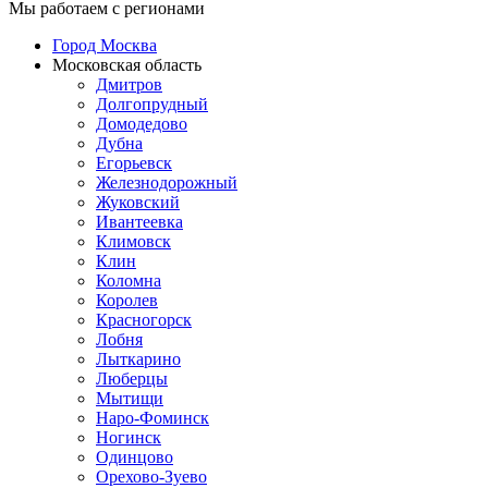
Мы работаем с регионами
Город Москва
Московская область
Дмитров
Долгопрудный
Домодедово
Дубна
Егорьевск
Железнодорожный
Жуковский
Ивантеевка
Климовск
Клин
Коломна
Королев
Красногорск
Лобня
Лыткарино
Люберцы
Мытищи
Наро-Фоминск
Ногинск
Одинцово
Орехово-Зуево