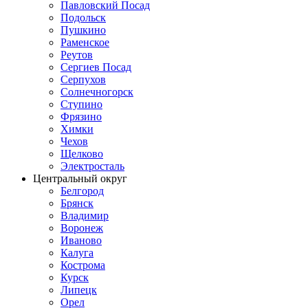
Павловский Посад
Подольск
Пушкино
Раменское
Реутов
Сергиев Посад
Серпухов
Солнечногорск
Ступино
Фрязино
Химки
Чехов
Щелково
Электросталь
Центральный округ
Белгород
Брянск
Владимир
Воронеж
Иваново
Калуга
Кострома
Курск
Липецк
Орел