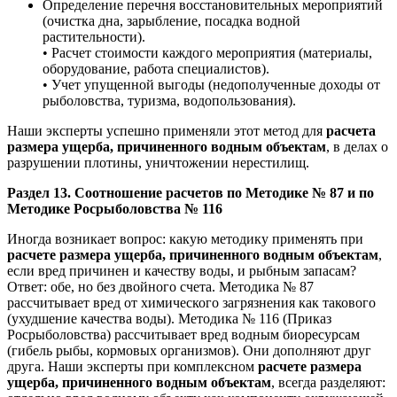
Определение перечня восстановительных мероприятий
(очистка дна, зарыбление, посадка водной
растительности).
• Расчет стоимости каждого мероприятия (материалы,
оборудование, работа специалистов).
• Учет упущенной выгоды (недополученные доходы от
рыболовства, туризма, водопользования).
Наши эксперты успешно применяли этот метод для
расчета
размера ущерба, причиненного водным объектам
, в делах о
разрушении плотины, уничтожении нерестилищ.
Раздел 13. Соотношение расчетов по Методике № 87 и по
Методике Росрыболовства № 116
Иногда возникает вопрос: какую методику применять при
расчете размера ущерба, причиненного водным объектам
,
если вред причинен и качеству воды, и рыбным запасам?
Ответ: обе, но без двойного счета. Методика № 87
рассчитывает вред от химического загрязнения как такового
(ухудшение качества воды). Методика № 116 (Приказ
Росрыболовства) рассчитывает вред водным биоресурсам
(гибель рыбы, кормовых организмов). Они дополняют друг
друга. Наши эксперты при комплексном
расчете размера
ущерба, причиненного водным объектам
, всегда разделяют: