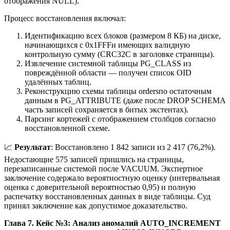
отображения NULL).
Процесс восстановления включал:
Идентификацию всех блоков (размером 8 КБ) на диске,
начинающихся с 0x1FFFи имеющих валидную
контрольную сумму (CRC32C в заголовке страницы).
Извлечение системной таблицы PG_CLASS из
повреждённой области — получен список OID
удалённых таблиц.
Реконструкцию схемы таблицы ordersпо остаточным
данным в PG_ATTRIBUTE (даже после DROP SCHEMA
часть записей сохраняется в битых экстентах).
Парсинг кортежей с отображением столбцов согласно
восстановленной схеме.
📈
Результат
: Восстановлено 1 842 записи из 2 417 (76,2%).
Недостающие 575 записей пришлись на страницы,
перезаписанные системой после VACUUM. Экспертное
заключение содержало вероятностную оценку (интервальная
оценка с доверительной вероятностью 0,95) и полную
распечатку восстановленных данных в виде таблицы. Суд
принял заключение как допустимое доказательство.
Глава 7. Кейс №3: Анализ аномалий AUTO_INCREMENT