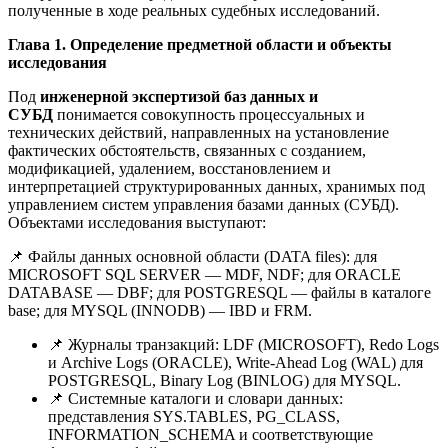
полученные в ходе реальных судебных исследований.
Глава 1. Определение предметной области и объекты
исследования
Под
инженерной экспертизой баз данных и
СУБД
понимается совокупность процессуальных и
технических действий, направленных на установление
фактических обстоятельств, связанных с созданием,
модификацией, удалением, восстановлением и
интерпретацией структурированных данных, хранимых под
управлением систем управления базами данных (СУБД).
Объектами исследования выступают:
📌 Файлы данных основной области (DATA files): для
MICROSOFT SQL SERVER — MDF, NDF; для ORACLE
DATABASE — DBF; для POSTGRESQL — файлы в каталоге
base; для MYSQL (INNODB) — IBD и FRM.
📌 Журналы транзакций: LDF (MICROSOFT), Redo Logs
и Archive Logs (ORACLE), Write-Ahead Log (WAL) для
POSTGRESQL, Binary Log (BINLOG) для MYSQL.
📌 Системные каталоги и словари данных:
представления SYS.TABLES, PG_CLASS,
INFORMATION_SCHEMA и соответствующие