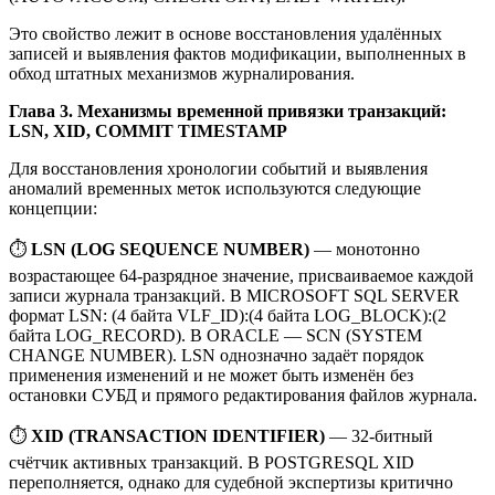
Это свойство лежит в основе восстановления удалённых
записей и выявления фактов модификации, выполненных в
обход штатных механизмов журналирования.
Глава 3. Механизмы временной привязки транзакций:
LSN, XID, COMMIT TIMESTAMP
Для восстановления хронологии событий и выявления
аномалий временных меток используются следующие
концепции:
⏱️
LSN (LOG SEQUENCE NUMBER)
— монотонно
возрастающее 64-разрядное значение, присваиваемое каждой
записи журнала транзакций. В MICROSOFT SQL SERVER
формат LSN: (4 байта VLF_ID):(4 байта LOG_BLOCK):(2
байта LOG_RECORD). В ORACLE — SCN (SYSTEM
CHANGE NUMBER). LSN однозначно задаёт порядок
применения изменений и не может быть изменён без
остановки СУБД и прямого редактирования файлов журнала.
⏱️
XID (TRANSACTION IDENTIFIER)
— 32-битный
счётчик активных транзакций. В POSTGRESQL XID
переполняется, однако для судебной экспертизы критично