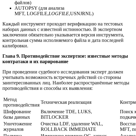
файлов)
AUTOPSY (для анализа
MFT, LOGFILE,
LOGFILE
,USNJRNL)
Каждый инструмент проходит верификацию на тестовых
наборах данных с известной истинностью. В экспертном
заключении обязательно указывается версия инструмента,
контрольная сумма исполняемого файла и дата последней
калибровки.
Глава 9. Противодействие экспертизе: известные методы
контратаки и их парирование
При проведении судебного исследования эксперт должен
учитывать возможность встречных действий со стороны
заинтересованных лиц. Наиболее распространённые методы
противодействия и способы их выявления:
Метод
Техническая реализация
Контрм
противодействия
Шифрование
Включение TDE, LUKS,
Поиск 
базы данных
BITLOCKER
подкач
Уничтожение
Очистка LDF, удаление WAL,
Восста
журналов
ROLLBACK IMMEDIATE
MFT, п
Подмена
Изменение времени ОС, запуск
Анализ