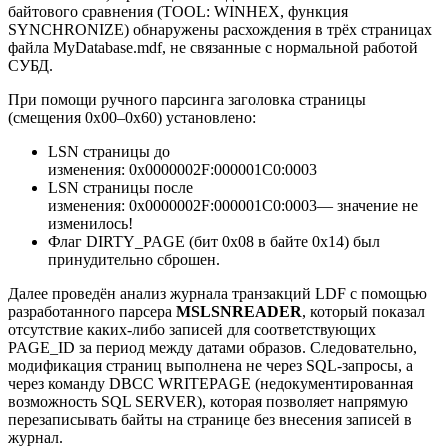
байтового сравнения (TOOL: WINHEX, функция
SYNCHRONIZE) обнаружены расхождения в трёх страницах
файла MyDatabase.mdf, не связанные с нормальной работой
СУБД.
При помощи ручного парсинга заголовка страницы
(смещения 0x00–0x60) установлено:
LSN страницы до
изменения: 0x0000002F:000001C0:0003
LSN страницы после
изменения: 0x0000002F:000001C0:0003— значение не
изменилось!
Флаг DIRTY_PAGE (бит 0x08 в байте 0x14) был
принудительно сброшен.
Далее проведён анализ журнала транзакций LDF с помощью
разработанного парсера
MSLSNREADER
, который показал
отсутствие каких-либо записей для соответствующих
PAGE_ID за период между датами образов. Следовательно,
модификация страниц выполнена не через SQL-запросы, а
через команду DBCC WRITEPAGE (недокументированная
возможность SQL SERVER), которая позволяет напрямую
перезаписывать байты на странице без внесения записей в
журнал.