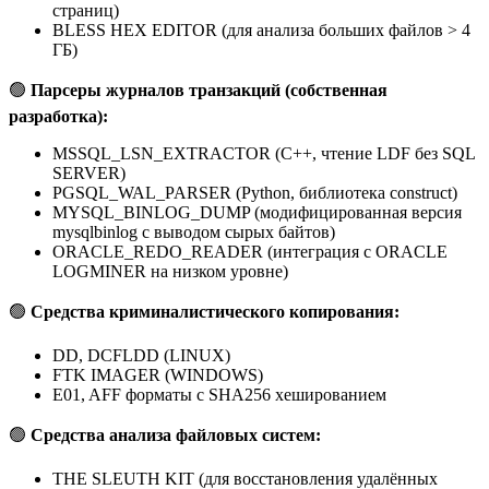
страниц)
BLESS HEX EDITOR (для анализа больших файлов > 4
ГБ)
🟢
Парсеры журналов транзакций (собственная
разработка):
MSSQL_LSN_EXTRACTOR (C++, чтение LDF без SQL
SERVER)
PGSQL_WAL_PARSER (Python, библиотека construct)
MYSQL_BINLOG_DUMP (модифицированная версия
mysqlbinlog с выводом сырых байтов)
ORACLE_REDO_READER (интеграция с ORACLE
LOGMINER на низком уровне)
🟢
Средства криминалистического копирования:
DD, DCFLDD (LINUX)
FTK IMAGER (WINDOWS)
E01, AFF форматы с SHA256 хешированием
🟢
Средства анализа файловых систем:
THE SLEUTH KIT (для восстановления удалённых