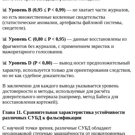
📊
Уровень B (0,95 ≤ P < 0,99)
— не хватает части журналов,
но есть множественные косвенные свидетельства
(статистические аномалии, артефакты файловой системы,
свидетели).
📊
Уровень C (0,80 ≤ P < 0,95)
— данные восстановлены из
фрагментов без журналов, с применением эвристик и
мажоритарного голосования.
📊
Уровень D (P < 0,80)
— вывод носит предположительный
характер, используется только для ориентирования следствия,
но не как судебное доказательство.
В заключении для каждого вывода указывается уровень
достоверности и методы, используемые для расчёта
доверительного интервала (например, метод Байеса для
восстановления кортежей).
Глава 11. Сравнительная характеристика устойчивости
различных СУБД к фальсификации
С научной точки зрения, различные СУБД обладают
неодинаковой степенью защищённости от низкоуровневых