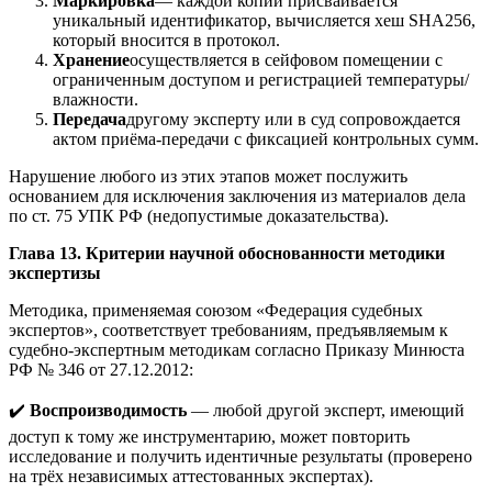
Маркировка
— каждой копии присваивается
уникальный идентификатор, вычисляется хеш SHA256,
который вносится в протокол.
Хранение
осуществляется в сейфовом помещении с
ограниченным доступом и регистрацией температуры/
влажности.
Передача
другому эксперту или в суд сопровождается
актом приёма-передачи с фиксацией контрольных сумм.
Нарушение любого из этих этапов может послужить
основанием для исключения заключения из материалов дела
по ст. 75 УПК РФ (недопустимые доказательства).
Глава 13. Критерии научной обоснованности методики
экспертизы
Методика, применяемая союзом «Федерация судебных
экспертов», соответствует требованиям, предъявляемым к
судебно-экспертным методикам согласно Приказу Минюста
РФ № 346 от 27.12.2012:
✔️
Воспроизводимость
— любой другой эксперт, имеющий
доступ к тому же инструментарию, может повторить
исследование и получить идентичные результаты (проверено
на трёх независимых аттестованных экспертах).