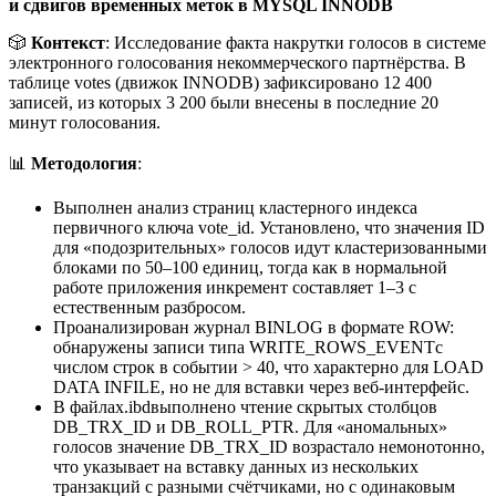
и сдвигов временных меток в MYSQL INNODB
🎲
Контекст
: Исследование факта накрутки голосов в системе
электронного голосования некоммерческого партнёрства. В
таблице votes (движок INNODB) зафиксировано 12 400
записей, из которых 3 200 были внесены в последние 20
минут голосования.
📊
Методология
:
Выполнен анализ страниц кластерного индекса
первичного ключа vote_id. Установлено, что значения ID
для «подозрительных» голосов идут кластеризованными
блоками по 50–100 единиц, тогда как в нормальной
работе приложения инкремент составляет 1–3 с
естественным разбросом.
Проанализирован журнал BINLOG в формате ROW:
обнаружены записи типа WRITE_ROWS_EVENTс
числом строк в событии > 40, что характерно для LOAD
DATA INFILE, но не для вставки через веб-интерфейс.
В файлах.ibdвыполнено чтение скрытых столбцов
DB_TRX_ID и DB_ROLL_PTR. Для «аномальных»
голосов значение DB_TRX_ID возрастало немонотонно,
что указывает на вставку данных из нескольких
транзакций с разными счётчиками, но с одинаковым