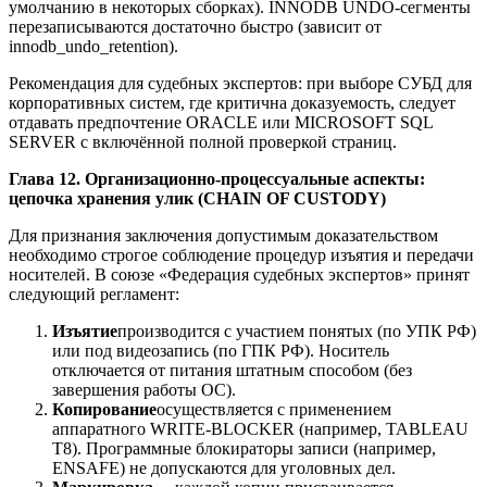
умолчанию в некоторых сборках). INNODB UNDO-сегменты
перезаписываются достаточно быстро (зависит от
innodb_undo_retention).
Рекомендация для судебных экспертов: при выборе СУБД для
корпоративных систем, где критична доказуемость, следует
отдавать предпочтение ORACLE или MICROSOFT SQL
SERVER с включённой полной проверкой страниц.
Глава 12. Организационно-процессуальные аспекты:
цепочка хранения улик (CHAIN OF CUSTODY)
Для признания заключения допустимым доказательством
необходимо строгое соблюдение процедур изъятия и передачи
носителей. В союзе «Федерация судебных экспертов» принят
следующий регламент:
Изъятие
производится с участием понятых (по УПК РФ)
или под видеозапись (по ГПК РФ). Носитель
отключается от питания штатным способом (без
завершения работы ОС).
Копирование
осуществляется с применением
аппаратного WRITE-BLOCKER (например, TABLEAU
T8). Программные блокираторы записи (например,
ENSAFE) не допускаются для уголовных дел.