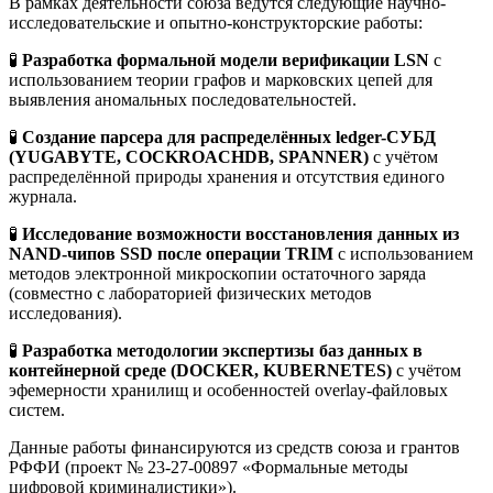
В рамках деятельности союза ведутся следующие научно-
исследовательские и опытно-конструкторские работы:
🧪
Разработка формальной модели верификации LSN
с
использованием теории графов и марковских цепей для
выявления аномальных последовательностей.
🧪
Создание парсера для распределённых ledger-СУБД
(YUGABYTE, COCKROACHDB, SPANNER)
с учётом
распределённой природы хранения и отсутствия единого
журнала.
🧪
Исследование возможности восстановления данных из
NAND-чипов SSD после операции TRIM
с использованием
методов электронной микроскопии остаточного заряда
(совместно с лабораторией физических методов
исследования).
🧪
Разработка методологии экспертизы баз данных в
контейнерной среде (DOCKER, KUBERNETES)
с учётом
эфемерности хранилищ и особенностей overlay-файловых
систем.
Данные работы финансируются из средств союза и грантов
РФФИ (проект № 23-27-00897 «Формальные методы
цифровой криминалистики»).