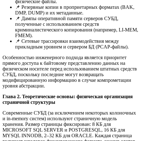
физические файлы.
📌 Резервные копии в проприетарных форматах (BAK,
DMP, DUMP) и их метаданные.
📌 Дампы оперативной памяти серверов СУБД,
полученные с использованием средств
криминалистического копирования (например, LI-MEM,
FMEM).
📌 Сетевые трассировки взаимодействия между
прикладным уровнем и сервером БД (PCAP-файлы).
Особенностью инженерного подхода является приоритет
прямого доступа к байтовому представлению данных на
физическом носителе перед использованием штатных средств
СУБД, поскольку последние могут возвращать
модифицированную информацию в случае компрометации
уровня абстракции.
Глава 2. Теоретические основы: физическая организация
страничной структуры
Современные СУБД (за исключением некоторых колоночных
и in-memory систем) используют страничную модель
хранения. Размер страницы фиксирован: 8 КБ для
MICROSOFT SQL SERVER и POSTGRESQL, 16 КБ для
MYSQL INNODB, 2–32 КБ для ORACLE. Каждая страница