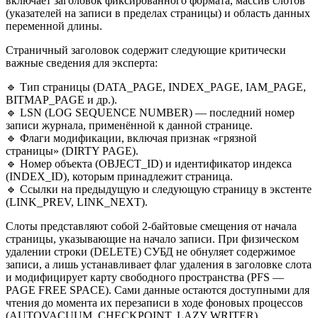
включает заголовок фиксированного формата, массив слотов
(указателей на записи в пределах страницы) и область данных
переменной длины.
Страничный заголовок содержит следующие критически
важные сведения для эксперта:
🔹 Тип страницы (DATA_PAGE, INDEX_PAGE, IAM_PAGE,
BITMAP_PAGE и др.).
🔹 LSN (LOG SEQUENCE NUMBER) — последний номер
записи журнала, применённой к данной странице.
🔹 Флаги модификации, включая признак «грязной
страницы» (DIRTY PAGE).
🔹 Номер объекта (OBJECT_ID) и идентификатор индекса
(INDEX_ID), которым принадлежит страница.
🔹 Ссылки на предыдущую и следующую страницу в экстенте
(LINK_PREV, LINK_NEXT).
Слоты представляют собой 2-байтовые смещения от начала
страницы, указывающие на начало записи. При физическом
удалении строки (DELETE) СУБД не обнуляет содержимое
записи, а лишь устанавливает флаг удаления в заголовке слота
и модифицирует карту свободного пространства (PFS —
PAGE FREE SPACE). Сами данные остаются доступными для
чтения до момента их перезаписи в ходе фоновых процессов
(AUTOVACUUM, CHECKPOINT, LAZY WRITER).