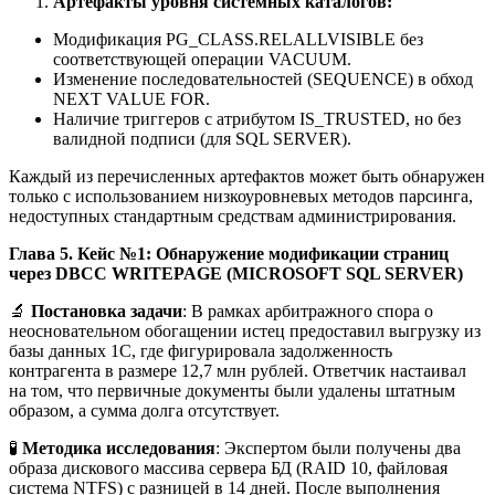
Артефакты уровня системных каталогов:
Модификация PG_CLASS.RELALLVISIBLE без
соответствующей операции VACUUM.
Изменение последовательностей (SEQUENCE) в обход
NEXT VALUE FOR.
Наличие триггеров с атрибутом IS_TRUSTED, но без
валидной подписи (для SQL SERVER).
Каждый из перечисленных артефактов может быть обнаружен
только с использованием низкоуровневых методов парсинга,
недоступных стандартным средствам администрирования.
Глава 5. Кейс №1: Обнаружение модификации страниц
через DBCC WRITEPAGE (MICROSOFT SQL SERVER)
🔬
Постановка задачи
: В рамках арбитражного спора о
неосновательном обогащении истец предоставил выгрузку из
базы данных 1С, где фигурировала задолженность
контрагента в размере 12,7 млн рублей. Ответчик настаивал
на том, что первичные документы были удалены штатным
образом, а сумма долга отсутствует.
🧪
Методика исследования
: Экспертом были получены два
образа дискового массива сервера БД (RAID 10, файловая
система NTFS) с разницей в 14 дней. После выполнения