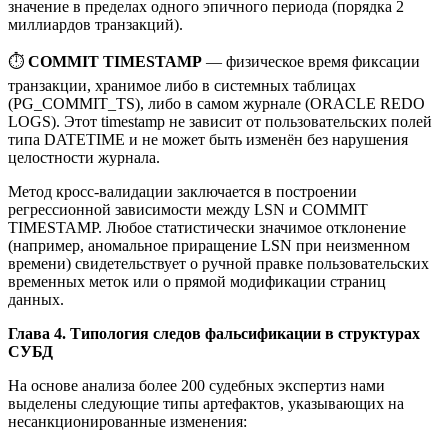
значение в пределах одного эпичного периода (порядка 2
миллиардов транзакций).
⏱️
COMMIT TIMESTAMP
— физическое время фиксации
транзакции, хранимое либо в системных таблицах
(PG_COMMIT_TS), либо в самом журнале (ORACLE REDO
LOGS). Этот timestamp не зависит от пользовательских полей
типа DATETIME и не может быть изменён без нарушения
целостности журнала.
Метод кросс-валидации заключается в построении
регрессионной зависимости между LSN и COMMIT
TIMESTAMP. Любое статистически значимое отклонение
(например, аномальное приращение LSN при неизменном
времени) свидетельствует о ручной правке пользовательских
временных меток или о прямой модификации страниц
данных.
Глава 4. Типология следов фальсификации в структурах
СУБД
На основе анализа более 200 судебных экспертиз нами
выделены следующие типы артефактов, указывающих на
несанкционированные изменения: