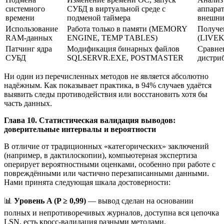
системного
СУБД в виртуальной среде с
аппарат
времени
подменой таймера
внешни
Использование
Работа только в памяти (MEMORY
Получе
RAM-данных
ENGINE, TEMP TABLES)
(LIVEK
Патчинг ядра
Модификация бинарных файлов
Сравне
СУБД
SQLSERVR.EXE, POSTMASTER
дистри
Ни один из перечисленных методов не является абсолютно
надёжным. Как показывает практика, в 94% случаев удаётся
выявить следы противодействия или восстановить хотя бы
часть данных.
Глава 10. Статистическая валидация выводов:
доверительные интервалы и вероятности
В отличие от традиционных «категорических» заключений
(например, в дактилоскопии), компьютерная экспертиза
оперирует вероятностными оценками, особенно при работе с
повреждёнными или частично перезаписанными данными.
Нами принята следующая шкала достоверности:
📊
Уровень A (P ≥ 0,99)
— вывод сделан на основании
полных и непротиворечивых журналов, доступна вся цепочка
LSN, есть кросс-валидация разными методами.