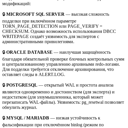
модификаций:
🔒
MICROSOFT SQL SERVER
— высокая сложность
подделки при включённом параметре
TORN_PAGE_DETECTION или PAGE_VERIFY =
CHECKSUM. Однако возможность использования DBCC
WRITEPAGE создаёт уязвимость для экспертов с
административными привилегиями.
🔒
ORACLE DATABASE
— наилучшая защищённость
благодаря обязательной проверке блочных контрольных сумм
и централизованному управлению архивными redo-логами.
Для подделки требуется отключение архивирования, что
оставляет следы в ALERT.LOG.
🔒
POSTGRESQL
— открытый WAL и простота анализа
являются одновременно и достоинством (для эксперта) и
недостатком (для злоумышленника, который может
перезаписать WAL-файлы). Уязвимость: pg_resetwal позволяет
обнулить журнал.
🔒
MYSQL / MARIADB
— низкая устойчивость к
фальсификации при отключённом binlog (режим по