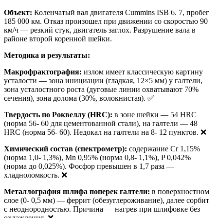
Объект:
Коленчатый вал двигателя Cummins ISB 6. 7, пробег
185 000 км. Отказ произошел при движении со скоростью 90
км/ч — резкий стук, двигатель заглох. Разрушение вала в
районе второй коренной шейки.
Методика и результаты:
Макрофрактография:
излом имеет классическую картину
усталости — зона инициации (гладкая, 12×5 мм) у галтели,
зона усталостного роста (дуговые линии охватывают 70%
сечения), зона долома (30%, волокнистая). ✅
Твердость по Роквеллу (HRC):
в зоне шейки — 54 HRC
(норма 56- 60 для цементованной стали), на галтели — 48
HRC (норма 56- 60). Недокал на галтели на 8- 12 пунктов. ❌
Химический состав (спектрометр):
содержание Cr 1,15%
(норма 1,0- 1,3%), Mn 0,95% (норма 0,8- 1,1%), P 0,042%
(норма до 0,025%). Фосфор превышен в 1,7 раза —
хладноломкость. ❌
Металлография шлифа поперек галтели:
в поверхностном
слое (0- 0,5 мм) — феррит (обезуглероживание), далее сорбит
с неоднородностью. Причина — нагрев при шлифовке без
охлаждения. ❌