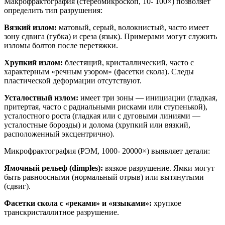
Макрофрактография (стереомикроскоп, 10- 100×) позволяет
определить тип разрушения:
Вязкий излом:
матовый, серый, волокнистый, часто имеет
зону сдвига (губка) и среза (язык). Примерами могут служить
изломы болтов после перетяжки.
Хрупкий излом:
блестящий, кристаллический, часто с
характерным «речным узором» (фасетки скола). Следы
пластической деформации отсутствуют.
Усталостный излом:
имеет три зоны — инициации (гладкая,
притертая, часто с радиальными рисками или ступенькой),
усталостного роста (гладкая или с дуговыми линиями —
усталостные борозды) и долома (хрупкий или вязкий,
расположенный эксцентрично).
Микрофрактография (РЭМ, 1000- 20000×) выявляет детали:
Ямочный рельеф (dimples):
вязкое разрушение. Ямки могут
быть равноосными (нормальный отрыв) или вытянутыми
(сдвиг).
Фасетки скола с «реками» и «языками»:
хрупкое
транскристаллитное разрушение.