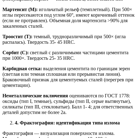
Мартенсит (М):
игольчатый рельеф (темплетный). При 500×
иглы пересекаются под углом 60°, имеют коричневый оттенок
(если не протравлен). Объемная доля мартенсита >90% для
закаленных сталей.
Троостит (Т):
темный, трудноразличимый при 500× (игла
распалась). Твердость 35- 45 HRC.
Сорбит (С):
светлый с различимыми частицами цементита
при 1000×. Твердость 25- 35 HRC.
Карбидная сетка:
выделения цементита по границам зерен
(светлая или темная сплошная или прерывистая линия).
Браковочный признак для цементуемых сталей (перегрев при
цементации).
Неметаллические включения
оцениваются по ГОСТ 1778:
оксиды (тип I, темные), сульфиды (тип II, серые вытянутые),
силикаты (тип III, стекловатые). Балл 1- 4; для ответственных
деталей допустим не более 2а.
4. Фрактография: идентификация типа излома
Фрактография — визуализация поверхности излома.