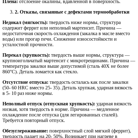
Плена:
отслоение окалины, вдавленной в поверхность.
2. Отказы, связанные с дефектами термообработки
Недокал (мягкость):
твердость ниже нормы, структура
содержит феррит или неполный мартенсит. Причина —
недостаточная скорость охлаждения (закалка в масле вместо
воды) или прогар печи. Снижение износостойкости и
усталостной прочности.
Перекал (хрупкость):
твердость выше нормы, структура —
крупноигольчатый мартенсит с микротрещинами. Причина —
температура закалки выше допустимой (сталь 40Х не более
860°C). Деталь ломается как стекло.
Отсутствие отпуска:
твердость осталась как после закалки
(50- 60 HRC вместо 25- 35). Деталь хрупкая, ударная вязкость
в 5- 10 раз ниже нормы.
Неполный отпуск (отпускная хрупкость):
ударная вязкость
низкая, хотя твердость в норме. Причина — медленное
охлаждение после отпуска (для легированных сталей).
Требуется повторный отпуск.
Обезуглероживание:
поверхностный слой мягкий (феррит),
твердость падает на 20- 50%. Возникает при нагреве в