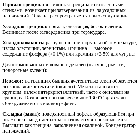
Горячая трещина:
извилистая трещина с окисленными
стенками, возникает при затвердевании из- за усадочных
напряжений. Опасна, распространяется при эксплуатации.
Холодная трещина:
прямая, блестящая, без окисления.
Возникает после затвердевания при термоударе.
Холодноломкость:
разрушение при нормальной температуре,
излом блестящий, зернистый. Причина — высокое
содержание фосфора (>0,1%) или кремния (>3,5% для чугуна).
Для штампованных и кованых деталей (шатуны, рычаги,
поворотные кулаки):
Пережог:
на границах бывших аустенитных зерен образуются
легкоплавкие эвтектики (окислы). Металл становится
хрупким, излом интеркристаллитный, часто с окислами на
границах. Возникает при нагреве выше 1300°C для стали.
Обнаруживается металлографией.
Складка (закат):
поверхностный дефект, образующийся при
штамповке, когда металл заворачивается и проковывается.
Выглядит как трещина, заполненная окалиной. Концентратор
напряжений.