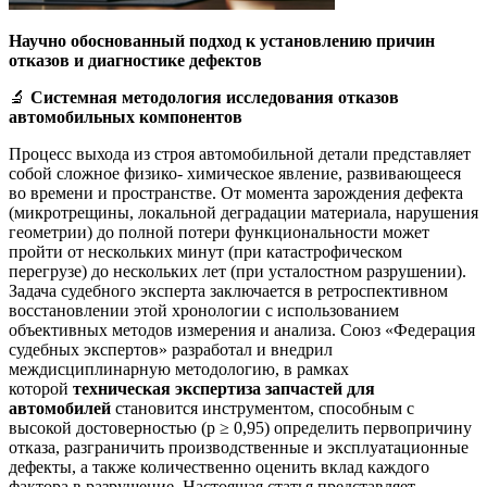
Научно обоснованный подход к установлению причин
отказов и диагностике дефектов
🔬
Системная методология исследования отказов
автомобильных компонентов
Процесс выхода из строя автомобильной детали представляет
собой сложное физико- химическое явление, развивающееся
во времени и пространстве. От момента зарождения дефекта
(микротрещины, локальной деградации материала, нарушения
геометрии) до полной потери функциональности может
пройти от нескольких минут (при катастрофическом
перегрузе) до нескольких лет (при усталостном разрушении).
Задача судебного эксперта заключается в ретроспективном
восстановлении этой хронологии с использованием
объективных методов измерения и анализа. Союз «Федерация
судебных экспертов» разработал и внедрил
междисциплинарную методологию, в рамках
которой
техническая экспертиза запчастей для
автомобилей
становится инструментом, способным с
высокой достоверностью (p ≥ 0,95) определить первопричину
отказа, разграничить производственные и эксплуатационные
дефекты, а также количественно оценить вклад каждого
фактора в разрушение. Настоящая статья представляет