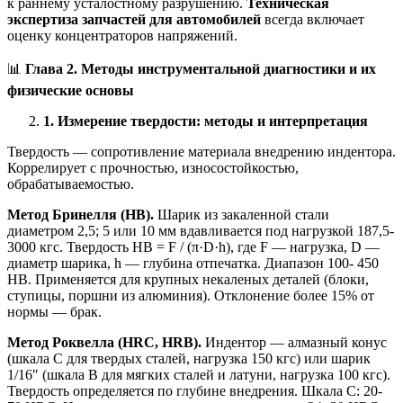
к раннему усталостному разрушению.
Техническая
экспертиза запчастей для автомобилей
всегда включает
оценку концентраторов напряжений.
📊
Глава 2. Методы инструментальной диагностики и их
физические основы
1. Измерение твердости: методы и интерпретация
Твердость — сопротивление материала внедрению индентора.
Коррелирует с прочностью, износостойкостью,
обрабатываемостью.
Метод Бринелля (HB).
Шарик из закаленной стали
диаметром 2,5; 5 или 10 мм вдавливается под нагрузкой 187,5-
3000 кгс. Твердость HB = F / (π·D·h), где F — нагрузка, D —
диаметр шарика, h — глубина отпечатка. Диапазон 100- 450
HB. Применяется для крупных некаленых деталей (блоки,
ступицы, поршни из алюминия). Отклонение более 15% от
нормы — брак.
Метод Роквелла (HRC, HRB).
Индентор — алмазный конус
(шкала C для твердых сталей, нагрузка 150 кгс) или шарик
1/16″ (шкала B для мягких сталей и латуни, нагрузка 100 кгс).
Твердость определяется по глубине внедрения. Шкала C: 20-