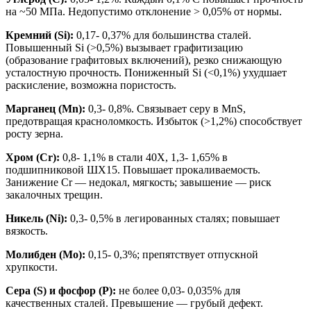
на ~50 МПа. Недопустимо отклонение > 0,05% от нормы.
Кремний (Si):
0,17- 0,37% для большинства сталей.
Повышенный Si (>0,5%) вызывает графитизацию
(образование графитовых включений), резко снижающую
усталостную прочность. Пониженный Si (<0,1%) ухудшает
раскисление, возможна пористость.
Марганец (Mn):
0,3- 0,8%. Связывает серу в MnS,
предотвращая красноломкость. Избыток (>1,2%) способствует
росту зерна.
Хром (Cr):
0,8- 1,1% в стали 40Х, 1,3- 1,65% в
подшипниковой ШХ15. Повышает прокаливаемость.
Занижение Cr — недокал, мягкость; завышение — риск
закалочных трещин.
Никель (Ni):
0,3- 0,5% в легированных сталях; повышает
вязкость.
Молибден (Mo):
0,15- 0,3%; препятствует отпускной
хрупкости.
Сера (S) и фосфор (P):
не более 0,03- 0,035% для
качественных сталей. Превышение — грубый дефект.