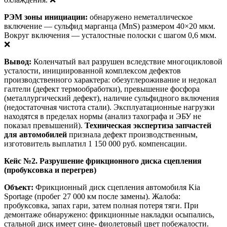
РЭМ зоны инициации:
обнаружено неметаллическое
включение — сульфид марганца (MnS) размером 40×20 мкм.
Вокруг включения — усталостные полоски с шагом 0,6 мкм.
❌
Вывод:
Коленчатый вал разрушен вследствие многоцикловой
усталости, инициированной комплексом дефектов
производственного характера: обезуглероживание и недокал
галтели (дефект термообработки), превышение фосфора
(металлургический дефект), наличие сульфидного включения
(недостаточная чистота стали). Эксплуатационные нагрузки
находятся в пределах нормы (анализ тахографа и ЭБУ не
показал превышений).
Техническая экспертиза запчастей
для автомобилей
признала дефект производственным,
изготовитель выплатил 1 150 000 руб. компенсации.
Кейс №2. Разрушение фрикционного диска сцепления
(пробуксовка и перегрев)
Объект:
Фрикционный диск сцепления автомобиля Kia
Sportage (пробег 27 000 км после замены). Жалоба:
пробуксовка, запах гари, затем полная потеря тяги. При
демонтаже обнаружено: фрикционные накладки осыпались,
стальной диск имеет сине- фиолетовый цвет побежалости.