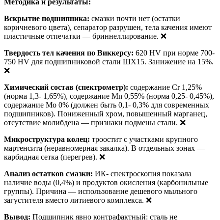
Методика и результаты:
Вскрытие подшипника:
смазки почти нет (остатки
коричневого цвета), сепаратор разрушен, тела качения имеют
пластичные отпечатки — бриннеллирование. ❌
Твердость тел качения по Виккерсу:
620 HV при норме 700-
750 HV для подшипниковой стали ШХ15. Занижение на 15%.
❌
Химический состав (спектрометр):
содержание Cr 1,25%
(норма 1,3- 1,65%), содержание Mn 0,55% (норма 0,25- 0,45%),
содержание Mo 0% (должен быть 0,1- 0,3% для современных
подшипников). Пониженный хром, повышенный марганец,
отсутствие молибдена — признаки подмены стали. ❌
Микроструктура колец:
троостит с участками крупного
мартенсита (неравномерная закалка). В отдельных зонах —
карбидная сетка (перегрев). ❌
Анализ остатков смазки:
ИК- спектроскопия показала
наличие воды (0,4%) и продуктов окисления (карбонильные
группы). Причина — использование дешевого мыльного
загустителя вместо литиевого комплекса. ❌
Вывод:
Подшипник явно контрафактный: сталь не