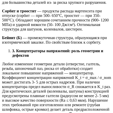
для большинства деталей из- за риска хрупкого разрушения.
Сорбит и троостит
— продукты распада мартенсита при
отпуске (сорбит — при 500- 650°C, троостит — при 350-
500°C). Обладают хорошим сочетанием прочности (900- 1200
МПа) и ударной вязкости (50- 100 Дж/см²). Оптимальная
структура для шатунов, коленвалов, шестерен.
Бейнит (Б)
— промежуточная структура, образующаяся при
изотермической закалке. По свойствам близок к сорбиту.
3. Концентраторы напряжений: роль геометрии и
дефектов
Любое изменение геометрии детали (отверстие, галтель,
резьба, шпоночный паз, риска от обработки) создает
локальное повышение напряжений — концентратор.
Коэффициент концентрации напряжений K_t = σ_max / σ_nom
может достигать 3- 5 для острых надрезов. При наличии
концентратора предел выносливости σ_R снижается в K_t раз.
Для критических деталей (коленвалы, шатуны) конструкцией
предусмотрены плавные галтели (радиусом не менее 2- 5 мм)
и высокое качество поверхности (Ra ≤ 0,63 мкм). Нарушение
этих требований при изготовлении или ремонте (грубая
шлифовка, острые кромки) делает деталь предрасположенной