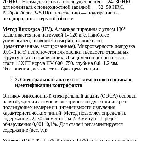
70 HRC. Норма для шатуна после улучшения — 24- 30 HRC,
для коленвала с поверхностной закалкой — 52- 58 HRC.
Разброс более 3- 5 HRC по сечению — подозрение на
неоднородность термообработки.
Метод Виккерса (HV).
Алмазная пирамида с углом 136°
вдавливается под нагрузкой 1- 120 кгс. Наиболее
универсален, позволяет измерять тонкие слои
(цементованные, азотированные). Микротвердость (нагрузка
0,01- 1 кгс) используется для оценки твердости отдельных
структурных составляющих. Для цементованного слоя на
стали 18ХГТ норма HV 600- 750, глубина 0,8- 1,2 мм.
Отклонения указывают на брак цементации.
2. Спектральный анализ: от элементного состава к
идентификации контрафакта
Оптико- эмиссионный спектральный анализ (ОЭСА) основан
на возбуждении атомов в электрической дуге или искре и
последующем измерении интенсивности излучения
характеристических линий. Метод позволяет определить
содержание 22- 30 элементов за 2- 3 минуты. Предел
обнаружения 0,001- 0,1%. Для сталей регламентируется
содержание (вес. %):
Углерод (C):
0,05- 1,2%. Каждый 0,1% C повышает прочность