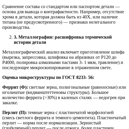
Сравнение состава со стандартом или паспортом детали —
основа для вывода о контрафактности. Например, отсутствие
хрома в детали, которая должна быть из 40Х, или наличие
титана (не предусмотренного) — признаки нелегального
производства.
3. Металлография: расшифровка термической
истории детали
Металлографический анализ включает приготовление шлифа
(вырезка, запрессовка, шлифовка на абразивах от P120 до
P4000, полировка алмазными пастами 3- 1 мкм, травление) и
последующее микроскопирование в отраженном свете.
Оценка микроструктуры по ГОСТ 8233- 56:
Феррит (Ф):
светлые зерна, полигональные (равноосные) или
игольчатые (видманштеттеновы структуры). Большое
количество феррита (>30%) в каленых сталях — недогрев при
закалке.
Перлит (П):
темные зерна с пластинчатой морфологией
(смесь светлого феррита и темного цементита). Пластинчатый
перлит — норма после нормализации. Зернистый
(глобулярный) перлит — после отжига, более пластичен.