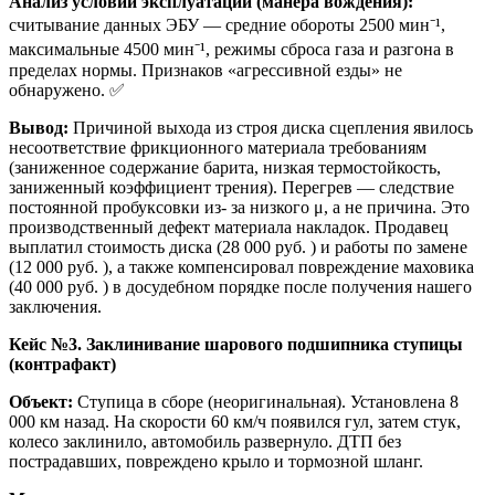
Анализ условий эксплуатации (манера вождения):
считывание данных ЭБУ — средние обороты 2500 мин⁻¹,
максимальные 4500 мин⁻¹, режимы сброса газа и разгона в
пределах нормы. Признаков «агрессивной езды» не
обнаружено. ✅
Вывод:
Причиной выхода из строя диска сцепления явилось
несоответствие фрикционного материала требованиям
(заниженное содержание барита, низкая термостойкость,
заниженный коэффициент трения). Перегрев — следствие
постоянной пробуксовки из- за низкого μ, а не причина. Это
производственный дефект материала накладок. Продавец
выплатил стоимость диска (28 000 руб. ) и работы по замене
(12 000 руб. ), а также компенсировал повреждение маховика
(40 000 руб. ) в досудебном порядке после получения нашего
заключения.
Кейс №3. Заклинивание шарового подшипника ступицы
(контрафакт)
Объект:
Ступица в сборе (неоригинальная). Установлена 8
000 км назад. На скорости 60 км/ч появился гул, затем стук,
колесо заклинило, автомобиль развернуло. ДТП без
пострадавших, повреждено крыло и тормозной шланг.