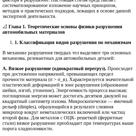
систематизированное изложение научных принципов,
методов и практических подходов, лежащих в основе данной
экспертной деятельности.
📐
Глава 1. Теоретические основы физики разрушения
автомобильных материалов
1. Классификация видов разрушения по механизмам
В механике разрушения твердых тел выделяют три основных
механизма, релевантных для автомобильных деталей:
А. Вязкое разрушение (однократный перегруз).
Происходит
при достижении напряжений, превышающих предел
прочности материала (σ > σ_в). Характеризуется значительной
пластической деформацией в зоне разрушения (образование
шейки, изгиб, утонение). Энергоемкость процесса высокая;
поглощенная энергия может достигать десятков джоулей на
квадратный сантиметр излома. Микроскопически — ямочный
рельеф (dimples), образующийся в результате слияния
микропор вокруг неметаллических включений или частиц
второй фазы. Для металлов с ОЦК- решеткой (ферритные
стали) вязкое разрушение преобладает при температурах выше
порога хладноломкости.