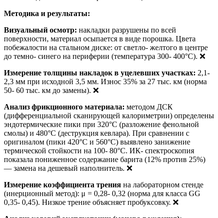
Методика и результаты:
Визуальный осмотр:
накладки разрушены по всей
поверхности, материал осыпается в виде порошка. Цвета
побежалости на стальном диске: от светло- желтого в центре
до темно- синего на периферии (температура 300- 400°C). ❌
Измерение толщины накладок в уцелевших участках:
2,1-
2,3 мм при исходной 3,5 мм. Износ 35% за 27 тыс. км (норма
50- 60 тыс. км до замены). ❌
Анализ фрикционного материала:
методом ДСК
(дифференциальной сканирующей калориметрии) определены
эндотермические пики при 320°C (разложение фенольной
смолы) и 480°C (деструкция кевлара). При сравнении с
оригиналом (пики 420°C и 560°C) выявлено занижение
термической стойкости на 100- 80°C. ИК- спектроскопия
показала пониженное содержание барита (12% против 25%)
— замена на дешевый наполнитель. ❌
Измерение коэффициента трения
на лабораторном стенде
(инерционный метод): μ = 0,28- 0,32 (норма для класса GG
0,35- 0,45). Низкое трение объясняет пробуксовку. ❌