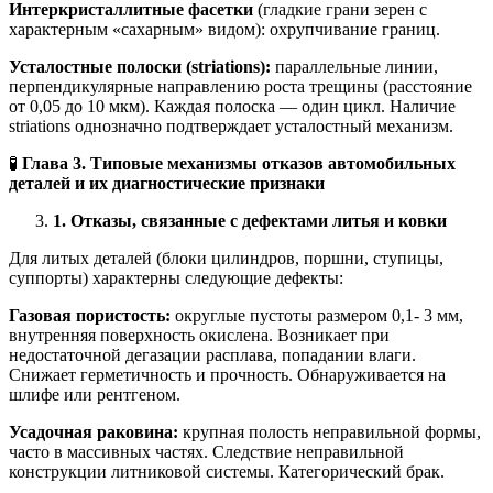
Интеркристаллитные фасетки
(гладкие грани зерен с
характерным «сахарным» видом): охрупчивание границ.
Усталостные полоски (striations):
параллельные линии,
перпендикулярные направлению роста трещины (расстояние
от 0,05 до 10 мкм). Каждая полоска — один цикл. Наличие
striations однозначно подтверждает усталостный механизм.
🧪
Глава 3. Типовые механизмы отказов автомобильных
деталей и их диагностические признаки
1. Отказы, связанные с дефектами литья и ковки
Для литых деталей (блоки цилиндров, поршни, ступицы,
суппорты) характерны следующие дефекты:
Газовая пористость:
округлые пустоты размером 0,1- 3 мм,
внутренняя поверхность окислена. Возникает при
недостаточной дегазации расплава, попадании влаги.
Снижает герметичность и прочность. Обнаруживается на
шлифе или рентгеном.
Усадочная раковина:
крупная полость неправильной формы,
часто в массивных частях. Следствие неправильной
конструкции литниковой системы. Категорический брак.