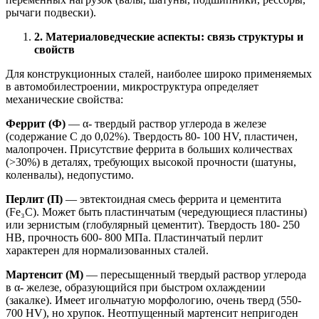
рычаги подвески).
2. Материаловедческие аспекты: связь структуры и
свойств
Для конструкционных сталей, наиболее широко применяемых
в автомобилестроении, микроструктура определяет
механические свойства:
Феррит (Ф)
— α- твердый раствор углерода в железе
(содержание C до 0,02%). Твердость 80- 100 HV, пластичен,
малопрочен. Присутствие феррита в больших количествах
(>30%) в деталях, требующих высокой прочности (шатуны,
коленвалы), недопустимо.
Перлит (П)
— эвтектоидная смесь феррита и цементита
(Fe₃C). Может быть пластинчатым (чередующиеся пластины)
или зернистым (глобулярный цементит). Твердость 180- 250
HB, прочность 600- 800 МПа. Пластинчатый перлит
характерен для нормализованных сталей.
Мартенсит (М)
— пересыщенный твердый раствор углерода
в α- железе, образующийся при быстром охлаждении
(закалке). Имеет игольчатую морфологию, очень тверд (550-
700 HV), но хрупок. Неотпущенный мартенсит непригоден