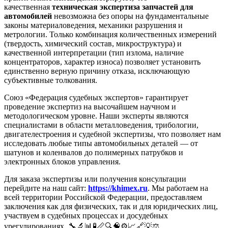
качественная
техническая экспертиза запчастей для
автомобилей
невозможна без опоры на фундаментальные
законы материаловедения, механики разрушения и
метрологии. Только комбинация количественных измерений
(твердость, химический состав, микроструктура) и
качественной интерпретации (тип излома, наличие
концентраторов, характер износа) позволяет установить
единственно верную причину отказа, исключающую
субъективные толкования.
Союз «Федерация судебных экспертов» гарантирует
проведение экспертиз на высочайшем научном и
методологическом уровне. Наши эксперты являются
специалистами в области металловедения, трибологии,
двигателестроения и судебной экспертизы, что позволяет нам
исследовать любые типы автомобильных деталей — от
шатунов и коленвалов до полимерных патрубков и
электронных блоков управления.
Для заказа экспертизы или получения консультации
перейдите на наш сайт:
https://khimex.ru
. Мы работаем на
всей территории Российской Федерации, предоставляем
заключения как для физических, так и для юридических лиц,
участвуем в судебных процессах и досудебных
урегулированиях. 🔧🔬📊🧪📏🔍🧠⚙️📈🔗💡⚖️