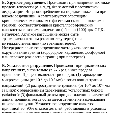
Б. Хрупкое разрушение.
Происходит при напряжениях ниже
предела текучести (σ < σ_т), без заметной пластической
деформации. Энергопотребление на порядки ниже, чем при
вязком разрушении. Характеризуется блестящим
кристаллическим изломом с фасетками скола — плоскими
гранями, соответствующими кристаллографическим
плоскостям с низкими индексами (обычно {100} для ОЦК-
металлов). Хрупкое разрушение может быть
транскристаллитным (скол по телу зерен) или
интеркристаллитным (по границам зерен).
Интеркристаллитное разрушение часто указывает на
охрупчивание границ (водородное, кадмиевое, фосфорное)
или пережог (окисление границ при перегреве).
В. Усталостное разрушение.
Происходит при циклических
напряжениях, значительно (в 2- 5 раз) ниже предела
прочности. Процесс включает три стадии: (1) зарождение
микротрещины (от 10⁻⁶ до 10⁻³ мм) в зонах концентрации
напряжений; (2) распространение трещины (от 10⁻³ до 10⁻¹ мм
за цикл) с образованием характерных усталостных борозд
(striations); (3) финальный долом при достижении критической
длины трещины, когда оставшееся сечение не выдерживает
пиковой нагрузки. Усталостное разрушение является
причиной 80- 90% отказов деталей, работающих в условиях
переменных нагрузок (валы, шатуны, подшипники, рессоры,