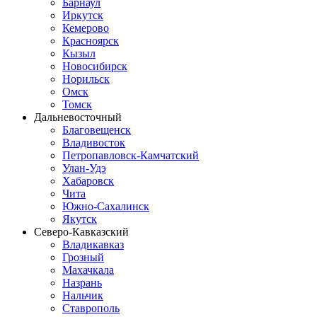
Барнаул
Иркутск
Кемерово
Красноярск
Кызыл
Новосибирск
Норильск
Омск
Томск
Дальневосточный
Благовещенск
Владивосток
Петропавловск-Камчатский
Улан-Удэ
Хабаровск
Чита
Южно-Сахалинск
Якутск
Северо-Кавказский
Владикавказ
Грозный
Махачкала
Назрань
Нальчик
Ставрополь