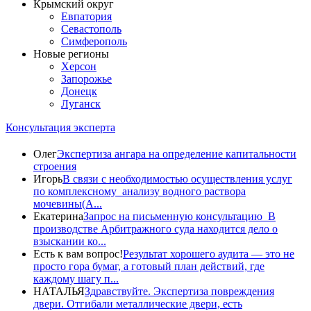
Крымский округ
Евпатория
Севастополь
Симферополь
Новые регионы
Херсон
Запорожье
Донецк
Луганск
Консультация эксперта
Олег
Экспертиза ангара на определение капитальности
строения
Игорь
В связи с необходимостью осуществления услуг
по комплексному анализу водного раствора
мочевины(A...
Екатерина
Запрос на письменную консультацию В
производстве Арбитражного суда находится дело о
взыскании ко...
Есть к вам вопрос!
Результат хорошего аудита — это не
просто гора бумаг, а готовый план действий, где
каждому шагу п...
НАТАЛЬЯ
Здравствуйте. Экспертиза повреждения
двери. Отгибали металлические двери, есть