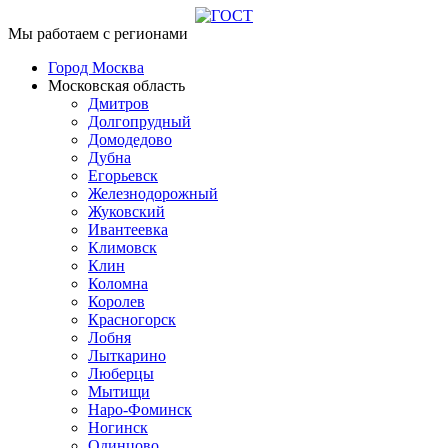
Мы работаем с регионами
Город Москва
Московская область
Дмитров
Долгопрудный
Домодедово
Дубна
Егорьевск
Железнодорожный
Жуковский
Ивантеевка
Климовск
Клин
Коломна
Королев
Красногорск
Лобня
Лыткарино
Люберцы
Мытищи
Наро-Фоминск
Ногинск
Одинцово