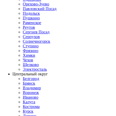
Орехово-Зуево
Павловский Посад
Подольск
Пушкино
Раменское
Реутов
Сергиев Посад
Серпухов
Солнечногорск
Ступино
Фрязино
Химки
Чехов
Щелково
Электросталь
Центральный округ
Белгород
Брянск
Владимир
Воронеж
Иваново
Калуга
Кострома
Курск
Липецк