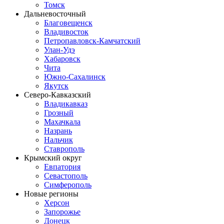
Томск
Дальневосточный
Благовещенск
Владивосток
Петропавловск-Камчатский
Улан-Удэ
Хабаровск
Чита
Южно-Сахалинск
Якутск
Северо-Кавказский
Владикавказ
Грозный
Махачкала
Назрань
Нальчик
Ставрополь
Крымский округ
Евпатория
Севастополь
Симферополь
Новые регионы
Херсон
Запорожье
Донецк