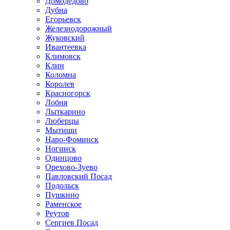
Домодедово
Дубна
Егорьевск
Железнодорожный
Жуковский
Ивантеевка
Климовск
Клин
Коломна
Королев
Красногорск
Лобня
Лыткарино
Люберцы
Мытищи
Наро-Фоминск
Ногинск
Одинцово
Орехово-Зуево
Павловский Посад
Подольск
Пушкино
Раменское
Реутов
Сергиев Посад